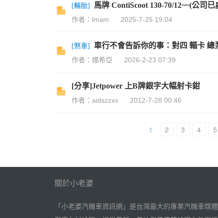
馬牌 ContiScoot 130-70/12~~(公司
[
輪胎
]
作者：lmam
2025-7-25 19:04
車行不會告訴你的事：對四 輻卡 總泵
[
煞車
]
作者：娜希亞
2026-2-23 07:39
[分享]Jetpower 上B牌銀字大幅射卡鉗
作者：aidszzxx
2012-7-28 00:46
1
2
3
4
5
關於小老婆
「小老婆汽機車資訊網」是台灣最大的專業汽機車媒體