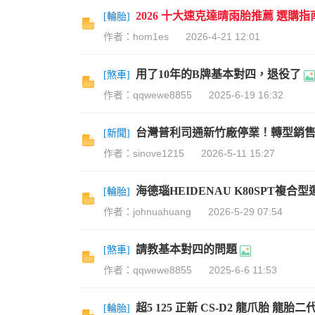
2026 十大速克達晴雨胎推薦 選購指
[
輪胎
]
作者：hom1es
2026-4-21 12:01
用了10年的B牌基本對四，退役了
[
煞車
]
作者：qqwewe8855
2025-6-19 16:32
台灣普利司通新竹廠停業！轉型銷
[
新聞
]
作者：sinove1215
2026-5-11 15:27
海德瑙HEIDENAU K80SPT複
[
輪胎
]
作者：johnuahuang
2026-5-29 07:54
請教基本對四的問題
[
煞車
]
作者：qqwewe8855
2025-6-6 11:53
超5 125 正新 CS-D2 龍爪胎 龍胎二
[
輪胎
]