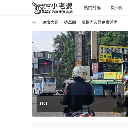
熱門討論
機車圈
論壇大廳
機車圈
摩擦力及懸吊實驗室
小
»
›
›
JET
老