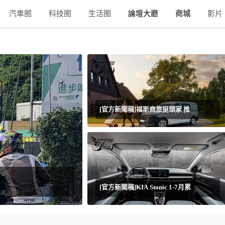
汽車圈
科技圈
生活圈
論壇大廳
商城
影片
[官方新聞稿]福斯商旅挺頭家 推
[官方新聞稿]KIA Stonic 1-7月累