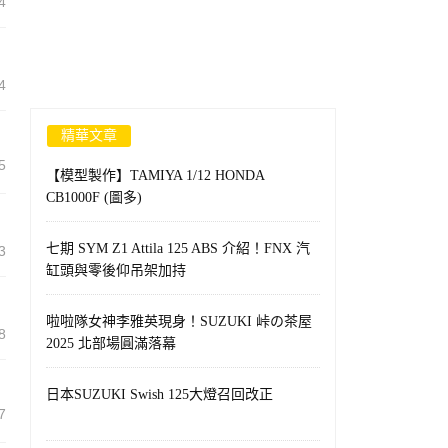
4
4
精華文章
5
【模型製作】TAMIYA 1/12 HONDA
CB1000F (圖多)
七期 SYM Z1 Attila 125 ABS 介紹！FNX 汽
3
缸頭與零後仰吊架加持
啦啦隊女神李雅英現身！SUZUKI 峠の茶屋
8
2025 北部場圓滿落幕
日本SUZUKI Swish 125大燈召回改正
7