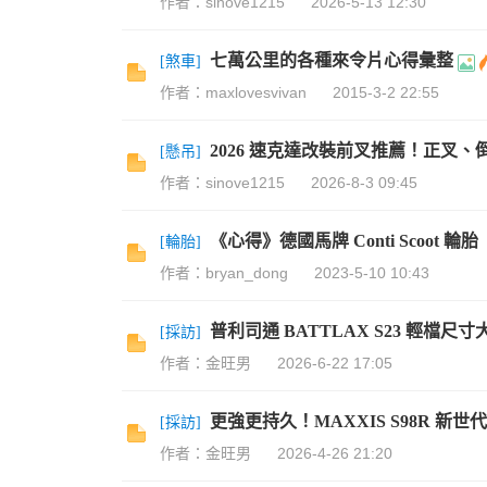
作者：sinove1215
2026-5-13 12:30
資
七萬公里的各種來令片心得彙整
[
煞車
]
作者：maxlovesvivan
2015-3-2 22:55
2026 速克達改裝前叉推薦！正叉
[
懸吊
]
作者：sinove1215
2026-8-3 09:45
訊
《心得》德國馬牌 Conti Scoot 
[
輪胎
]
作者：bryan_dong
2023-5-10 10:43
普利司通 BATTLAX S23 輕檔尺
[
採訪
]
作者：金旺男
2026-6-22 17:05
更強更持久！MAXXIS S98R 新
[
採訪
]
作者：金旺男
2026-4-26 21:20
網