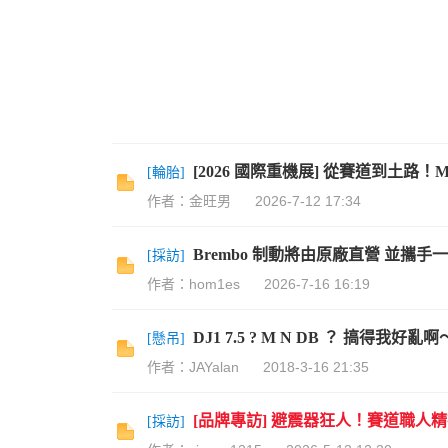
機
[2026 國際重機展] 從賽道到土路！
[
輪胎
]
作者：金旺男
2026-7-12 17:34
Brembo 制動將由原廠直營 並攜
[
採訪
]
車
作者：hom1es
2026-7-16 16:19
DJ1 7.5 ? M N DB ？ 搞得我好亂
[
懸吊
]
作者：JAYalan
2018-3-16 21:35
[品牌專訪] 避震器狂人！賽道職人精神
[
採訪
]