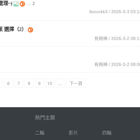
已處理~)
...
2
lloocckk3
/ 2026-3-3 03:1
 選擇（2）
有夠神
/ 2026-3-2 08:1
有夠神
/ 2026-3-2 08:0
6
7
8
9
10
...
下一頁
511
熱門主題
二輪
影片
四輪