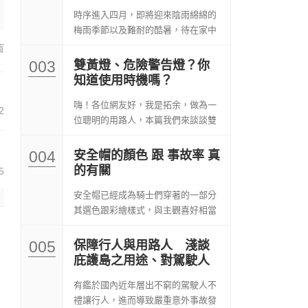
時序進入四月，即將迎來陰雨綿綿的
梅雨季節以及難耐的酷暑，待在家中
總是令人無聊到發...
窗
003
雙黃燈、危險警告燈？你
知道使用時機嗎？
嗨！各位網友好，我是拓余，做為一
2
位聰明的用路人，本篇我們來談談雙
黃燈的開啟時機與...
004
安全帽的顏色 跟 事故率 真
的有關
5
安全帽已經成為騎士們穿著的一部分
其選色跟彩繪樣式，與主觀喜好相當
有關 而顏色與...
005
保障行人與用路人 淺談
庇護島之用途、對駕駛人
影響
有鑑於國內近年層出不窮的駕駛人不
禮讓行人，進而導致嚴重意外事故發