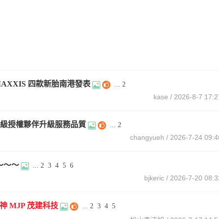
MAXXIS 四款新胎南港發表
...
2
kase
/ 2026-8-7 17:2
手一級授權夥伴升級服務品質
...
2
changyueh
/ 2026-7-24 09:4
啊～～～
...
2
3
4
5
6
bjkeric
/ 2026-7-20 08:3
 MJP 茂建科技
...
2
3
4
5