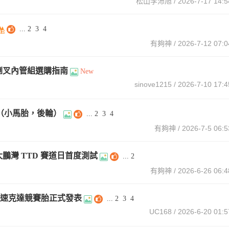
松山李沛旭
/ 2026-7-17 14:5
...
2
3
4
有夠神
/ 2026-7-12 07:0
、倒叉內管組選購指南
New
sinove1215
/ 2026-7-10 17:4
輪胎（小馬胎，後輪）
...
2
3
4
有夠神
/ 2026-7-5 06:5
寸大鵬灣 TTD 賽道日首度測試
...
2
有夠神
/ 2026-6-26 06:4
世代速克達競賽胎正式發表
...
2
3
4
UC168
/ 2026-6-20 01:5