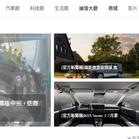
汽車圈
科技圈
生活圈
論壇大廳
商城
影片
[官方新聞稿]福斯商旅挺頭家 推
R赛事版申报，仿赛
[官方新聞稿]KIA Stonic 1-7月累
新