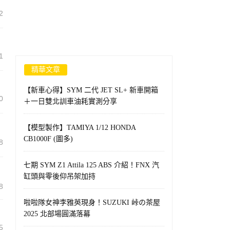
2
1
精華文章
【新車心得】SYM 二代 JET SL+ 新車開箱
0
＋一日雙北訓車油耗實測分享
【模型製作】TAMIYA 1/12 HONDA
CB1000F (圖多)
8
七期 SYM Z1 Attila 125 ABS 介紹！FNX 汽
缸頭與零後仰吊架加持
8
啦啦隊女神李雅英現身！SUZUKI 峠の茶屋
2025 北部場圓滿落幕
5