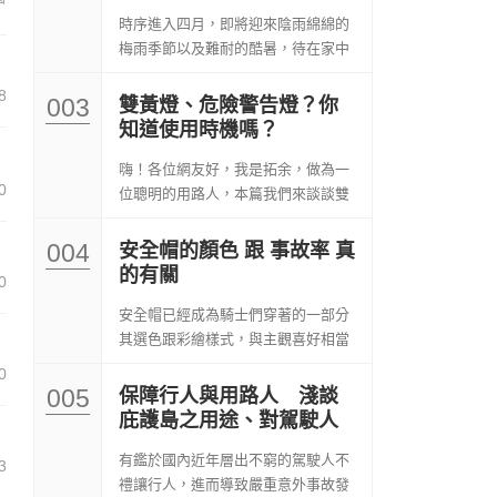
時序進入四月，即將迎來陰雨綿綿的
梅雨季節以及難耐的酷暑，待在家中
總是令人無聊到發...
8
003
雙黃燈、危險警告燈？你
知道使用時機嗎？
嗨！各位網友好，我是拓余，做為一
0
位聰明的用路人，本篇我們來談談雙
黃燈的開啟時機與...
004
安全帽的顏色 跟 事故率 真
的有關
0
安全帽已經成為騎士們穿著的一部分
其選色跟彩繪樣式，與主觀喜好相當
有關 而顏色與...
0
005
保障行人與用路人 淺談
庇護島之用途、對駕駛人
影響
有鑑於國內近年層出不窮的駕駛人不
3
禮讓行人，進而導致嚴重意外事故發