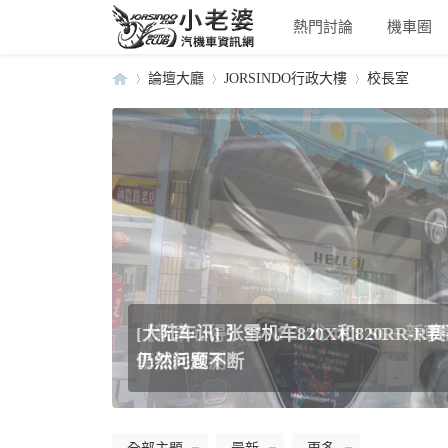
熱門討論
機車圈
論壇大廳
JORSINDO行政大樓
校長室
小
»
›
›
[大陆车讯] 张雪机车820X和820RR-
仍然问题不断
老