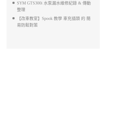
SYM GTS300i 水泵漏水維修紀錄 & 傳動
整理
【改車教室】Spook 教學 車充插頭 的 簡
易防鬆對策