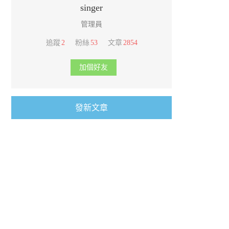
singer
管理員
追蹤
2
粉絲
53
文章
2854
加個好友
發新文章