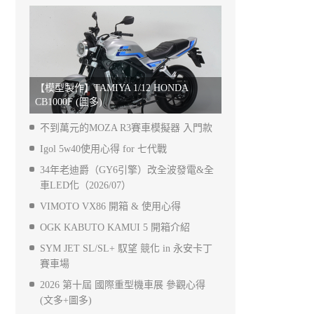
【模型製作】TAMIYA 1/12 HONDA
CB1000F (圖多)
不到萬元的MOZA R3賽車模擬器 入門款
Igol 5w40使用心得 for 七代戰
34年老迪爵（GY6引擎）改全波發電&全
車LED化（2026/07）
VIMOTO VX86 開箱 & 使用心得
OGK KABUTO KAMUI 5 開箱介紹
SYM JET SL/SL+ 馭望 競化 in 永安卡丁
賽車場
2026 第十屆 國際重型機車展 參觀心得
(文多+圖多)