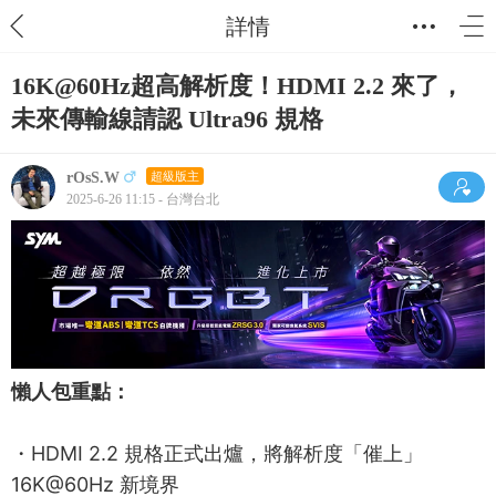
詳情
16K@60Hz超高解析度！HDMI 2.2 來了，
未來傳輸線請認 Ultra96 規格
rOsS.W
超級版主
2025-6-26 11:15 - 台灣台北
懶人包重點：
・HDMI 2.2 規格正式出爐，將解析度「催上」
16K@60Hz 新境界