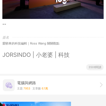
--
簽名
愛騎車的科技編輯｜Ross Wang 關關觀點
JORSINDO | 小老婆 | 科技
3508閱讀
電腦與網路
主題
7953
文章數
6.1萬