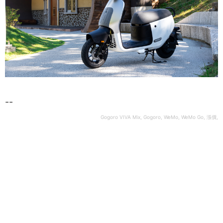
--
Gogoro VIVA Mix, Gogoro, WeMo, WeMo Go, 漲價,