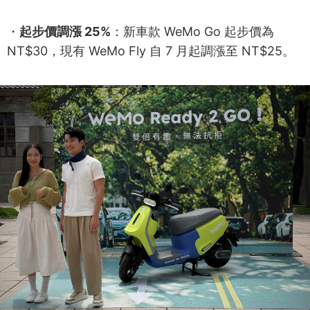
・
起步價調漲 25%
：新車款 WeMo Go 起步價為
NT$30，現有 WeMo Fly 自 7 月起調漲至 NT$25。