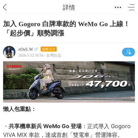
詳情
加入 Gogoro 白牌車款的 WeMo Go 上線！
「起步價」順勢調漲
rOsS.W
超級版主
2026-5-12 16:54 - 台灣台北
懶人包重點：
・
共享機車新兵 WeMo Go 登場
：正式導入 Gogoro
VIVA MIX 車款，達成首創「雙電車」營運陣容。