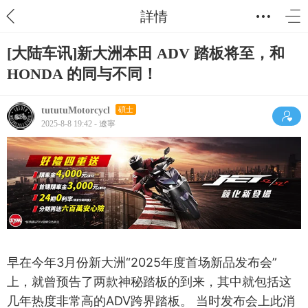
詳情
[大陆车讯]新大洲本田 ADV 踏板将至，和
HONDA 的同与不同！
tututuMotorcycl
碩士
2025-8-8 19:42 - 遼寧
早在今年3月份新大洲“2025年度首场新品发布会”
上，就曾预告了两款神秘踏板的到来，其中就包括这
几年热度非常高的ADV跨界踏板。 当时发布会上此消