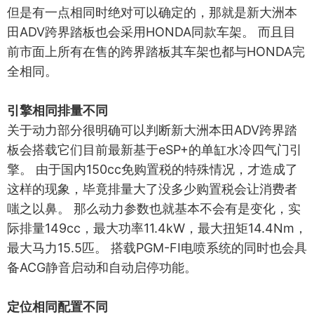
但是有一点相同时绝对可以确定的，那就是新大洲本
田ADV跨界踏板也会采用HONDA同款车架。 而且目
前市面上所有在售的跨界踏板其车架也都与HONDA完
全相同。
引擎相同排量不同
关于动力部分很明确可以判断新大洲本田ADV跨界踏
板会搭载它们目前最新基于eSP+的单缸水冷四气门引
擎。 由于国内150cc免购置税的特殊情况，才造成了
这样的现象，毕竟排量大了没多少购置税会让消费者
嗤之以鼻。 那么动力参数也就基本不会有是变化，实
际排量149cc，最大功率11.4kW，最大扭矩14.4Nm，
最大马力15.5匹。 搭载PGM-FI电喷系统的同时也会具
备ACG静音启动和自动启停功能。
定位相同配置不同