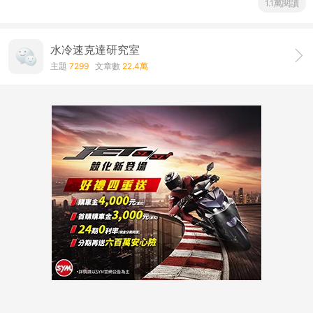
1.1萬閱讀
水冷速克達研究室
主題
7299
文章數
22.4萬