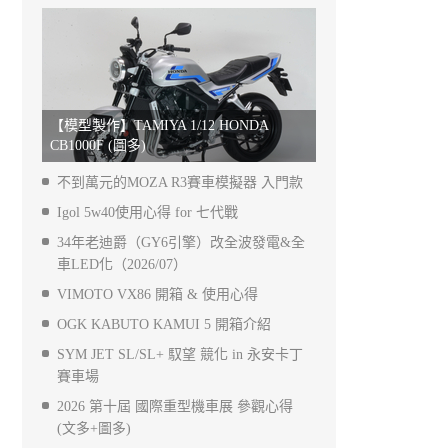
【模型製作】TAMIYA 1/12 HONDA
CB1000F (圖多)
不到萬元的MOZA R3賽車模擬器 入門款
Igol 5w40使用心得 for 七代戰
34年老迪爵（GY6引擎）改全波發電&全
車LED化（2026/07）
VIMOTO VX86 開箱 & 使用心得
OGK KABUTO KAMUI 5 開箱介紹
SYM JET SL/SL+ 馭望 競化 in 永安卡丁
賽車場
2026 第十屆 國際重型機車展 參觀心得
(文多+圖多)