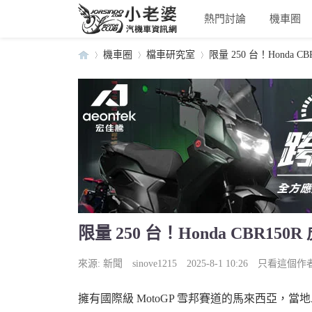
熱門討論
機車圈
機車圈
檔車研究室
限量 250 台！Honda C
小
›
›
›
限量 250 台！Honda CBR1
老
來源:
新聞
sinove1215
2025-8-1 10:26
只看這個作
擁有國際級 MotoGP 雪邦賽道的馬來西亞