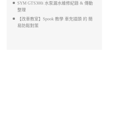
SYM GTS300i 水泵漏水維修紀錄 & 傳動
整理
【改車教室】Spook 教學 車充插頭 的 簡
易防鬆對策