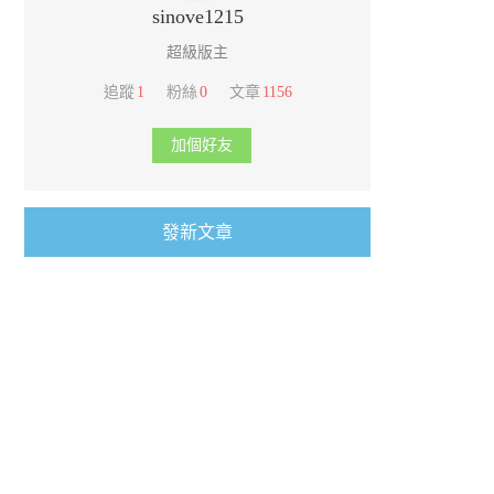
sinove1215
超級版主
追蹤
1
粉絲
0
文章
1156
加個好友
發新文章