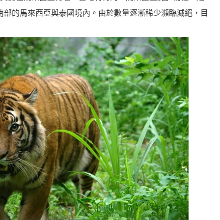
半島南部的馬來西亞與泰國境內。由於數量逐漸稀少瀕臨滅絕，目