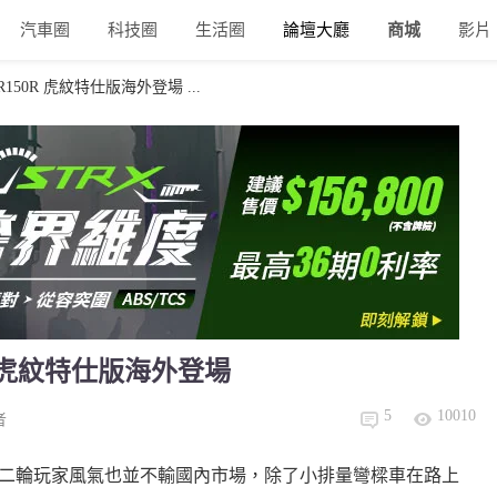
汽車圈
科技圈
生活圈
論壇大廳
商城
影片
BR150R 虎紋特仕版海外登場 ...
50R 虎紋特仕版海外登場
5
10010
者
，當地二輪玩家風氣也並不輸國內市場，除了小排量彎樑車在路上