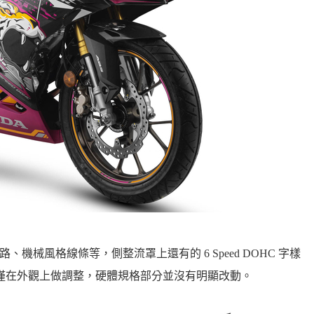
紋路、機械風格線條等，側整流罩上還有的 6 Speed DOHC 字樣
年式僅在外觀上做調整，硬體規格部分並沒有明顯改動。