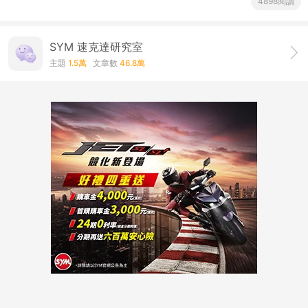
讚:
5
感謝分享
jie147
2025-8-7 09:28
讚:
5
4898閱讀
SYM 速克達研究室
主題
1.5萬
文章數
46.8萬