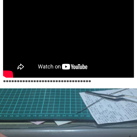
********************************