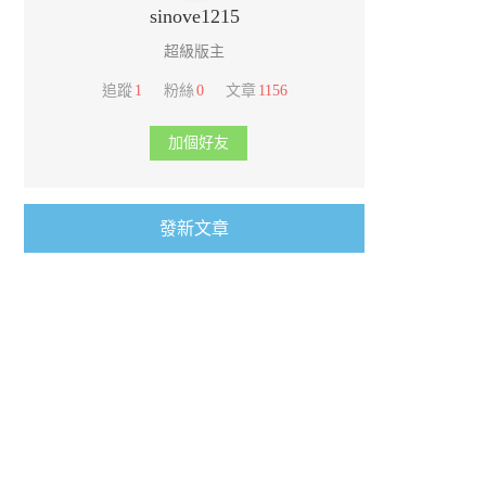
sinove1215
超級版主
追蹤
1
粉絲
0
文章
1156
加個好友
發新文章