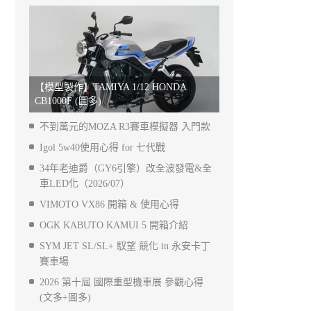
【模型製作】TAMIYA 1/12 HONDA
CB1000F (圖多)
不到萬元的MOZA R3賽車模擬器 入門款
Igol 5w40使用心得 for 七代戰
34年老迪爵（GY6引擎）改全波發電&全
車LED化（2026/07）
VIMOTO VX86 開箱 & 使用心得
OGK KABUTO KAMUI 5 開箱介紹
SYM JET SL/SL+ 馭望 競化 in 永安卡丁
賽車場
2026 第十屆 國際重型機車展 參觀心得
(文多+圖多)