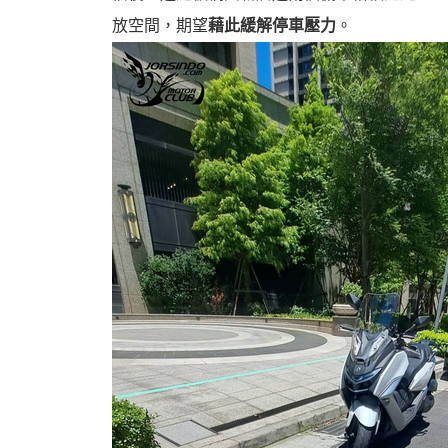
放空間，期望
藉此緩解停車壓力
。