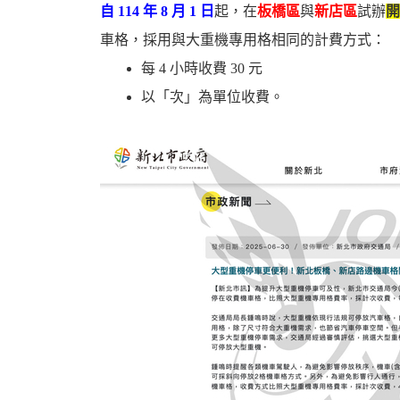
自 114 年 8 月 1 日
起，在
板橋區
與
新店區
試辦
開
車格，採用與大重機專用格相同的計費方式：
每 4 小時收費 30 元
以「次」為單位收費。
婆
汽