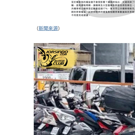
機
（
新聞來源
）
車