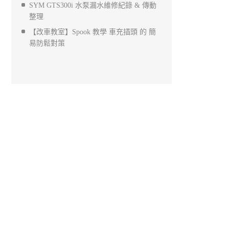
SYM GTS300i 水泵漏水維修紀錄 & 傳動
整理
【改車教室】Spook 教學 車充插頭 的 簡
易防鬆對策