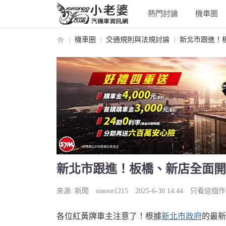
熱門討論
機車圈
機車圈
交通規則與法規討論
新北市跟進！板
小
›
›
›
新北市跟進！板橋、新店全面開
老
來源:
新聞
sinove1215
2025-6-30 14:44
只看這個作
各位紅黃牌車主注意了！根據
新北市政府
的最新