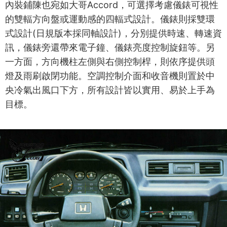
內裝鋪陳也宛如大哥Accord，可選擇考慮儀錶可視性
的雙輻方向盤或運動感的四輻式設計。儀錶則採雙環
式設計(日規版本採同軸設計)，分別提供時速、轉速資
訊，儀錶旁還帶來電子鐘、儀錶亮度控制旋鈕等。另
一方面，方向機柱左側與右側控制桿，則依序提供頭
燈及雨刷啟閉功能。空調控制介面和收音機則置於中
央冷氣出風口下方，所有設計皆以實用、易於上手為
目標。