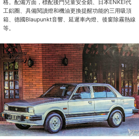
格。配備方面，標配後門兒童安全鎖、日本ENKEI代
工鋁圈、具備閱讀燈和機油更換提醒功能的三用吸頂
箱、德國Blaupunkt音響、延遲車內燈、後窗除霧熱線
等。