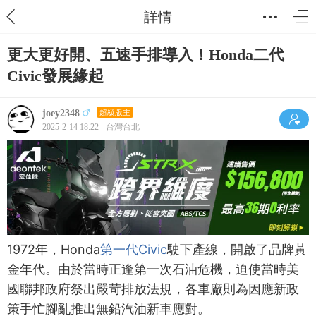
詳情
更大更好開、五速手排導入！Honda二代
Civic發展緣起
joey2348
超級版主
2025-2-14 18:22 - 台灣台北
1972年，Honda
第一代Civic
駛下產線，開啟了品牌黃
金年代。由於當時正逢第一次石油危機，迫使當時美
國聯邦政府祭出嚴苛排放法規，各車廠則為因應新政
策手忙腳亂推出無鉛汽油新車應對。