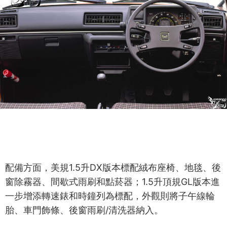
配備方面，美規1.5升DX版本標配絨布座椅、地毯、後
窗除霧器、間歇式雨刷和點菸器；1.5升頂規GL版本進
一步增添轉速錶和時鐘列為標配，外觀則將子午線輪
胎、車門飾條、後窗雨刷/清洗器納入。