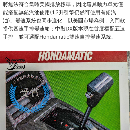
將無法符合當時美國排放標準，因此這具動力單元僅
能搭配無鉛汽油使用(1.3升引擎仍然可使用有鉛汽
油)。變速系統也同步進化。以美國市場為例，入門款
提供四速手排變速箱；中階DX版本現在首度標配五速
手排，並可選配Hondamatic雙速自排變速系統。