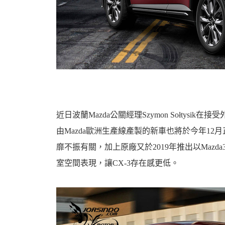
資
訊
近日波蘭Mazda公關經理Szymon Sołtys
由Mazda歐洲生產線產製的新車也將於今年12
靡不振有關，加上原廠又於2019年推出以Mazda
室空間表現，讓CX-3存在感更低。
網