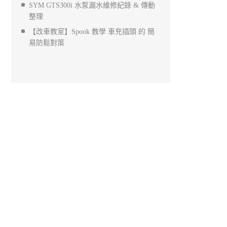
SYM GTS300i 水泵漏水維修紀錄 & 傳動
整理
【改車教室】Spook 教學 車充插頭 的 簡
易防鬆對策