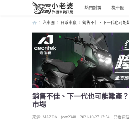
熱門討論
機車圈
汽車圈
日系車廠
銷售不佳、下一代也可能難產？
小
›
›
›
銷售不佳、下一代也可能難產？！M
市場
老
來源:
MAZDA
joey2348
2021-10-27 17:54
只看這