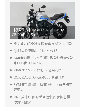
【模型製作】TAMIYA 1/12 HONDA
CB1000F (圖多)
不到萬元的MOZA R3賽車模擬器 入門款
Igol 5w40使用心得 for 七代戰
34年老迪爵（GY6引擎）改全波發電&全
車LED化（2026/07）
VIMOTO VX86 開箱 & 使用心得
OGK KABUTO KAMUI 5 開箱介紹
SYM JET SL/SL+ 馭望 競化 in 永安卡丁
賽車場
2026 第十屆 國際重型機車展 參觀心得
(文多+圖多)