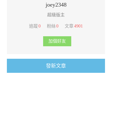
joey2348
超級版主
追蹤
0
粉絲
0
文章
4901
加個好友
發新文章