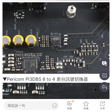
▼Pericom PI3DBS 8 to 4 差分訊號切換器
3
我也說一句
回復
收藏
分享