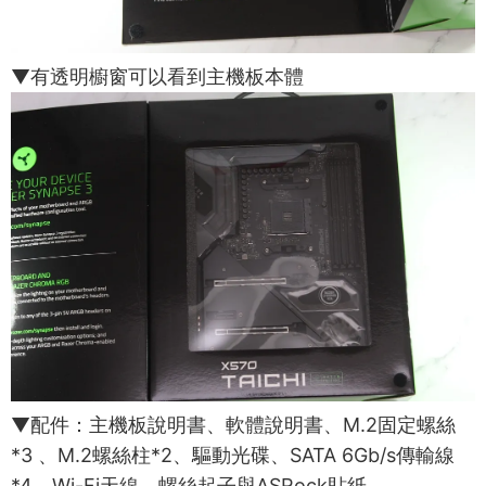
▼有透明櫥窗可以看到主機板本體
▼配件：主機板說明書、軟體說明書、M.2固定螺絲
*3 、M.2螺絲柱*2、驅動光碟、SATA 6Gb/s傳輸線
*4、Wi-Fi天線、螺絲起子與ASRock貼紙