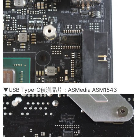
▼USB Type-C偵測晶片：ASMedia ASM1543