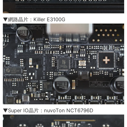
▼網路晶片：Killer E3100G
▼Super IO晶片：nuvoTon NCT6796D