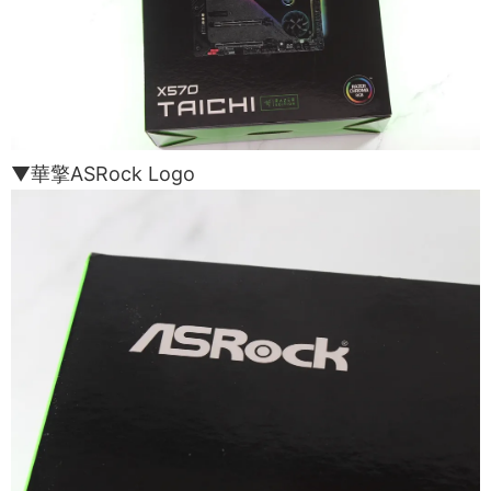
▼華擎ASRock Logo