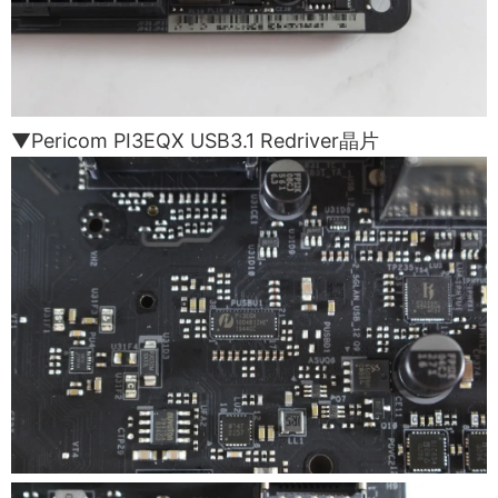
▼Pericom PI3EQX USB3.1 Redriver晶片