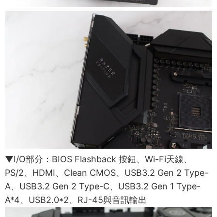
▼I/O部分：BIOS Flashback 按鈕、Wi-Fi天線、
PS/2、HDMI、Clean CMOS、USB3.2 Gen 2 Type-
A、USB3.2 Gen 2 Type-C、USB3.2 Gen 1 Type-
A*4、USB2.0*2、RJ-45與音訊輸出