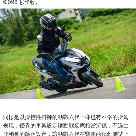
6.098 秒坐收。
同樣是以操控性掛帥的勁戰六代一樣也有不俗的操駕
表現，優異的車架設定讓動態反應相當沉穩，不過由
於稍長的軸距設定，讓勁戰六代在緊湊的繞錐測試上