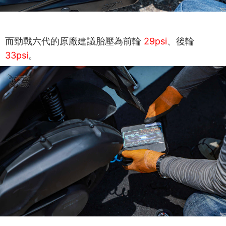
而勁戰六代的原廠建議胎壓為前輪
29psi
、後輪
33psi
。