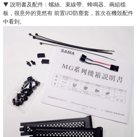
▼ 說明書及配件：螺絲、束線帶、蜂鳴器、兩組檔
板，很意外的竟然有 前置I/O防塵套，首次在機殼配件
中看到。