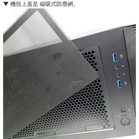
▼ 機殼上蓋是 磁吸式防塵網。