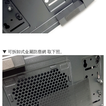
▼ 可拆卸式金屬防塵網 取下照。