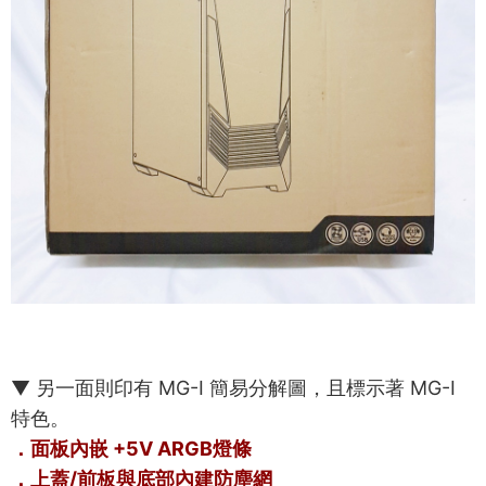
▼ 另一面則印有 MG-I 簡易分解圖，且標示著 MG-I
特色。
．面板內嵌 +5V ARGB燈條
．上蓋/前板與底部內建防塵網