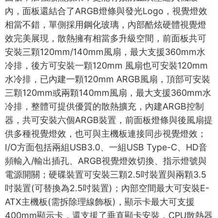
內，面板還結合了ARGB燈條與發光Logo，視覺燈效
相當不錯，單側採用鋼化玻璃，內部酷炫硬體視覺燈
效完美展現，散熱擁有相當多升級空間，前面板共可
安裝三顆120mm/140mm風扇，最大支援360mm水
冷排，後方可安裝一顆120mm 風扇也可安裝120mm
水冷排，已內建一顆120mm ARGB風扇，頂部可安裝
三顆120mm或兩顆140mm風扇，最大支援360mm水
冷排，整體可提供優質的散熱擴充，內建ARGB控制
器，共可安裝六個ARGB裝置，前面板燈條與後風扇提
供多種視覺燈效，也可與主機板連接同步視覺燈效；
I/O方面包括兩組USB3.0、一組USB Type-C、HD音
頻輸入/輸出插孔、ARGB視覺燈效切換、指示燈號與
電源開關；硬碟裝置可安裝三顆2.5吋裝置與兩顆3.5
吋裝置(可替換為2.5吋裝置)；內部空間最大可安裝E-
ATX主機板(需拆除理線飾板)，顯示卡最大可支援
400mm顯示卡，還支援了垂直顯卡安裝，CPU散熱器