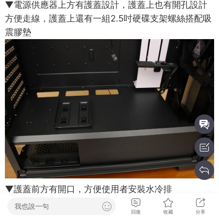
▼電源供應器上方有護蓋設計，護蓋上也有開孔設計
方便走線，護蓋上還有一組2.5吋硬碟支架螺絲搭配吸
震膠墊
▼護蓋前方有開口，方便使用者安裝水冷排
我也說一句
回復
收藏
分享