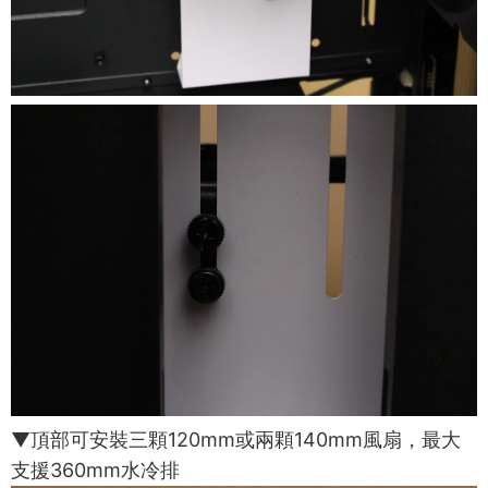
▼頂部可安裝三顆120mm或兩顆140mm風扇，最大
支援360mm水冷排