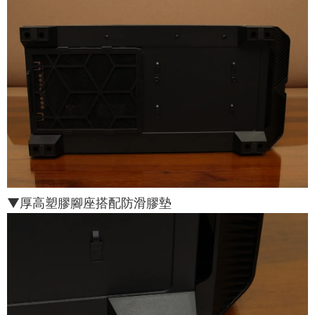
▼厚高塑膠腳座搭配防滑膠墊