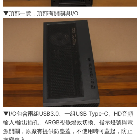
▼頂部一覽，頂部有開關與I/O
▼I/O包含兩組USB3.0、一組USB Type-C、HD音頻
輸入/輸出插孔、ARGB視覺燈效切換、指示燈號與電
源開關，原廠有提供防塵蓋，不使用時可蓋起，防止
灰塵進入