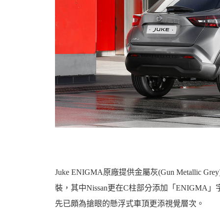
資
訊
Juke ENIGMA原廠提供金屬灰(Gun Metallic Gr
裝，其中Nissan更在C柱部分添加「ENIG
先已頗為搶眼的懸浮式車頂更添視覺層次。
網