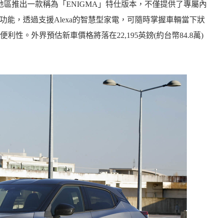
於歐洲地區推出一款稱為「ENIGMA」特仕版本，不僅提供了專屬內
音助理功能，透過支援Alexa的智慧型家電，可隨時掌握車輛當下狀
。外界預估新車價格將落在22,195英鎊(約台幣84.8萬)