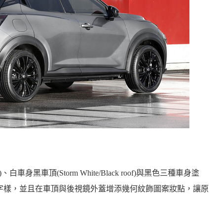
ey)、白車身黑車頂(Storm White/Black roof)與黑色三種車身塗
MA」字樣，並且在車頂與後視鏡外蓋增添幾何紋飾圖案妝點，讓原