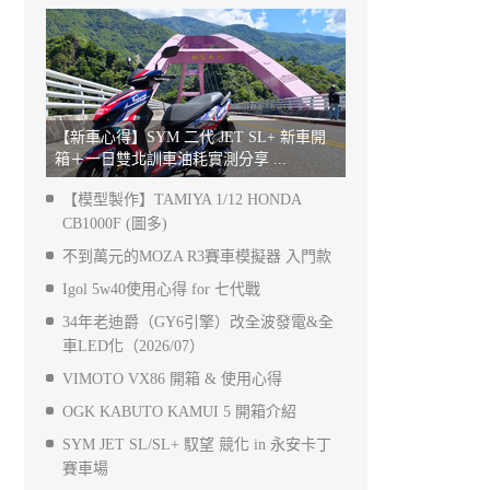
【新車心得】SYM 二代 JET SL+ 新車開
箱＋一日雙北訓車油耗實測分享 ...
【模型製作】TAMIYA 1/12 HONDA
CB1000F (圖多)
不到萬元的MOZA R3賽車模擬器 入門款
Igol 5w40使用心得 for 七代戰
34年老迪爵（GY6引擎）改全波發電&全
車LED化（2026/07）
VIMOTO VX86 開箱 & 使用心得
OGK KABUTO KAMUI 5 開箱介紹
SYM JET SL/SL+ 馭望 競化 in 永安卡丁
賽車場