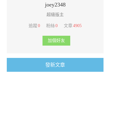
joey2348
超級版主
追蹤
0
粉絲
0
文章
4905
加個好友
發新文章