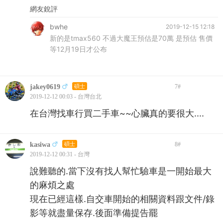
網友銳評
bwhe
2019-12-15 12:18
新的是tmax560 不過大魔王預估是70萬 是預估 售價
等12月19日才公布
jakey0619
碩士
7
#
2019-12-12 00:03 - 台灣台北
在台灣找車行買二手車~~心臟真的要很大....
kasiwa
碩士
8
#
2019-12-12 00:31 - 台灣
說難聽的.當下沒有找人幫忙驗車是一開始最大
的麻煩之處
現在已經這樣.自交車開始的相關資料跟文件/錄
影等就盡量保存.後面準備提告罷