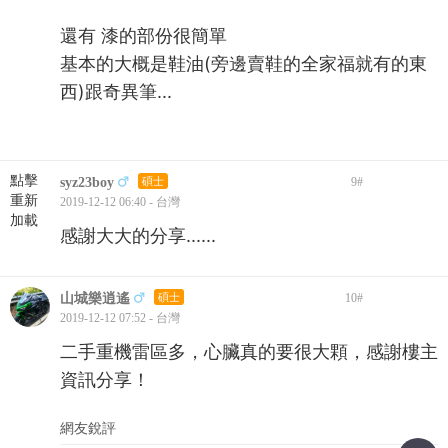
還有 漆的部份很簡單
基本的大概是鞋油(旁邊賣鞋的全家福就有的東
西)跟奇異筆...
點擊
syz23boy
碩士
9
#
重新
2019-12-12 06:40 - 台灣
加載
感謝大大的分享......
山城樂逍遙
碩士
10
#
2019-12-12 07:52 - 台灣
二手重機雷區多，心臟真的要很大顆，感謝樓主
資訊分享！
網友銳評