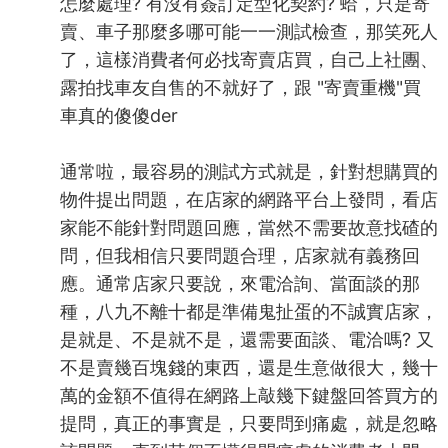
怎麼處理? 有沒有簽訂定型化契約? 蛤，只是寄
賣、車子那麼多哪可能一一測試檢查，那笑死人
了，這樣消費者何必找寄賣店買，自己上社團、
露拍找車友自售的不就好了，跟 "寄賣重機"買
車真的傻傻der
通常啦，最容易的測試方式就是，針對想購買的
物件提出問題，在店家的網路平台上發問，看店
家能不能針對問題回應，當然不需要故意找碴的
問，但我相信只要問題合理，店家就有義務回
應。通常店家只要說，來電洽詢、當面談的那
種，八九不離十都是準備鬼扯蛋的不誠實店家，
是就是、不是就不是，還需要面談、電洽嗎? 又
不是賣幾百塊錢的東西，還是生意做很大，幾十
萬的金額不值得在網路上敲幾下鍵盤回答買方的
提問，真正的事實是，只要問到痛處，就是忽略