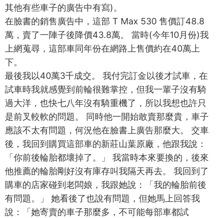
其他有些車子的廣告中有寫)。
在臉書的銷售廣告中，這部 T Max 530 售價訂48.8
萬，賣了一陣子後降價43.8萬。 當時(今年10月份)我
上網蒐尋，這部車同年份在網路上售價約在40萬上
下。
最後我以40萬3千成交。 我付完訂金以後才試車，在
試車時我就感覺到前輪很難掌控，但我一輩子沒有騎
過大洋，也快七八年沒有騎重機了，所以我想也許只
是前叉較軟的問題。 同時他一開始敢賣那麼貴，車子
應該不太有問題，何況他在臉書上廣告那麼大。 交車
後，我回到購買這部車的新莊山葉原廠，他跟我說：
「你前後輪胎都壞掉了。」 我當時本來要換的，後來
他推薦的輪胎剛好沒有庫存叫我隔天再去。 我回到了
購車的店家碰到老闆娘，我跟她說：「我的輪胎前後
有問題。」 她看後了也說有問題，但她馬上回答我
說：「她寄賣的車子那麼多，不可能每部車都試