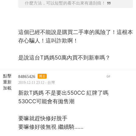
什麼方法，可以短暫的看不出來有過刮痕！
這個已經不能說是購買二手車的風險了！這根本
存心騙人！這叫詐欺啊！
是說這台T媽媽50萬內買不到新車嗎？
點擊
84865426
博士
6
#
重新
2019-12-11 23:12 - 台灣
加載
新款T媽媽 不是要出550CC 紅牌了嗎
530CC可能會有拋售潮
要嘛就趕快修好脫手
要嘛修好後無視 繼續騎......