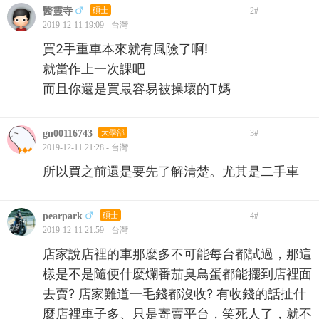
醫靈寺
碩士
2
#
2019-12-11 19:09 - 台灣
買2手重車本來就有風險了啊!
就當作上一次課吧
而且你還是買最容易被操壞的T媽
gn00116743
大學部
3
#
2019-12-11 21:28 - 台灣
所以買之前還是要先了解清楚。尤其是二手車
pearpark
碩士
4
#
2019-12-11 21:59 - 台灣
店家說店裡的車那麼多不可能每台都試過，那這
樣是不是隨便什麼爛番茄臭鳥蛋都能擺到店裡面
去賣? 店家難道一毛錢都沒收? 有收錢的話扯什
麼店裡車子多、只是寄賣平台，笑死人了，就不