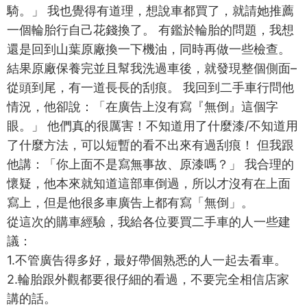
騎。」 我也覺得有道理，想說車都買了，就請她推薦
一個輪胎行自己花錢換了。 有鑑於輪胎的問題，我想
還是回到山葉原廠換一下機油，同時再做一些檢查。
結果原廠保養完並且幫我洗過車後，就發現整個側面–
從頭到尾，有一道長長的刮痕。 我回到二手車行問他
情況，他卻說：「在廣告上沒有寫『無倒』這個字
眼。」 他們真的很厲害！不知道用了什麼漆/不知道用
了什麼方法，可以短暫的看不出來有過刮痕！ 但我跟
他講：「你上面不是寫無事故、原漆嗎？」 我合理的
懷疑，他本來就知道這部車倒過，所以才沒有在上面
寫上，但是他很多車廣告上都有寫「無倒」。
從這次的購車經驗，我給各位要買二手車的人一些建
議：
1.不管廣告得多好，最好帶個熟悉的人一起去看車。
2.輪胎跟外觀都要很仔細的看過，不要完全相信店家
講的話。