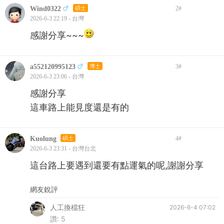
Wind0322
碩士
2
#
2026-6-3 22:19 - 台灣
感謝分享~~~
a552120995123
博士
3
#
2026-6-3 23:06 - 台灣
感謝分享
這車路上能見度還是有的
Kuolung
碩士
4
#
2026-6-3 23:31 - 台灣台北
這台路上要遇到還要有點運氣的呢,謝謝分享
網友銳評
人工換檔狂
2026-6-4 07:02
讚:
5