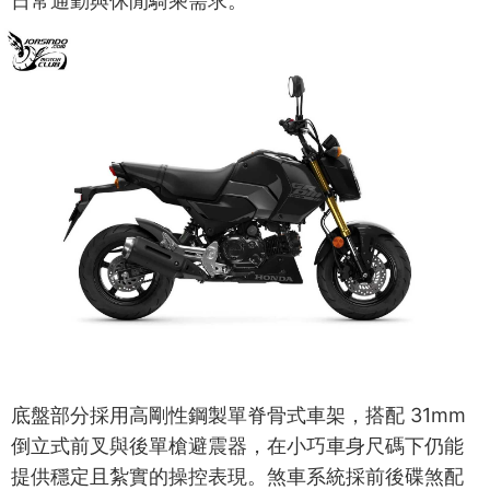
日常通勤與休閒騎乘需求。
底盤部分採用高剛性鋼製單脊骨式車架，搭配 31mm
倒立式前叉與後單槍避震器，在小巧車身尺碼下仍能
提供穩定且紮實的操控表現。煞車系統採前後碟煞配