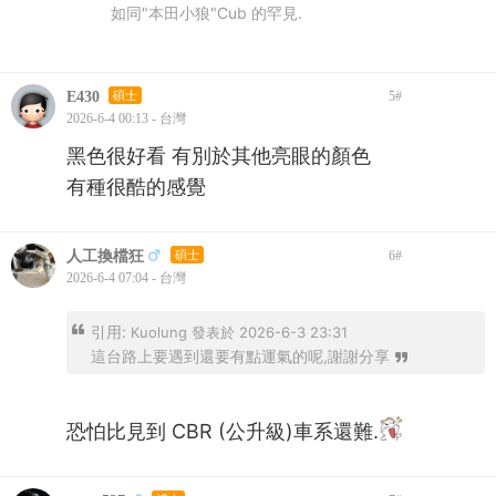
如同"本田小狼"Cub 的罕見.
E430
碩士
5
#
2026-6-4 00:13 - 台灣
黑色很好看 有別於其他亮眼的顏色
有種很酷的感覺
人工換檔狂
碩士
6
#
2026-6-4 07:04 - 台灣
引用:
Kuolung 發表於 2026-6-3 23:31
這台路上要遇到還要有點運氣的呢,謝謝分享
恐怕比見到 CBR (公升級)車系還難.