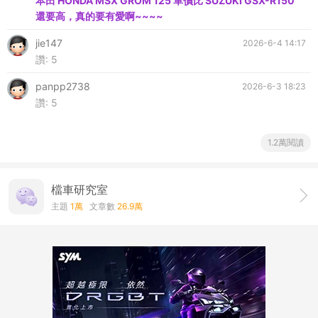
本田 HONDA MSX GROM 125 單價比 SUZUKI GSX-R150
還要高，真的要有愛啊~~~~
jie147
2026-6-4 14:17
讚:
5
panpp2738
2026-6-3 18:23
讚:
5
1.2萬閱讀
檔車研究室
主題
1萬
文章數
26.9萬