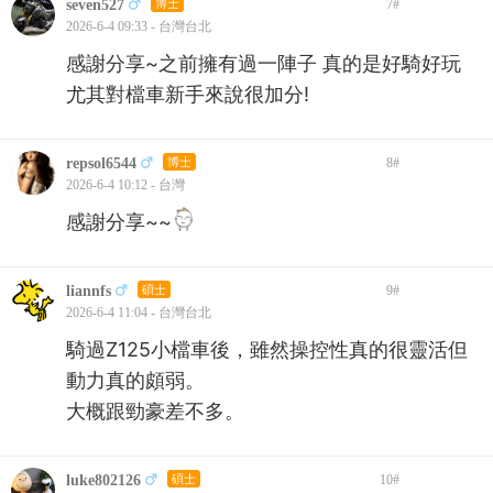
seven527
博士
7
#
2026-6-4 09:33 - 台灣台北
感謝分享~之前擁有過一陣子 真的是好騎好玩
尤其對檔車新手來說很加分!
repsol6544
博士
8
#
2026-6-4 10:12 - 台灣
感謝分享~~
liannfs
碩士
9
#
2026-6-4 11:04 - 台灣台北
騎過Z125小檔車後，雖然操控性真的很靈活但
動力真的頗弱。
大概跟勁豪差不多。
luke802126
碩士
10
#