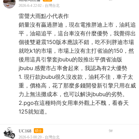
2026-6-4 22:02 - 台灣台北
雷聲大雨點小代表作
銷量沒有贏過胖迪，現在電推胖迪上市，油耗追
平，油箱追平，這台車沒有什麼優勢，我覺得出
個後雙避震150版本應該不錯，吃不到胖迪市場
就吃k1的市場，市場上沒有主打省油的150，然
後用這具引擎套jbubu的殼推出平價省油版
jbubu 感覺市占率會起來，我認為有2大優勢
1. 現行款jbubu很久沒改款，油耗不佳，車子太
重，價格高，花了那麼多錢開發新引擎只用在威
力上無法攤成本，也可以解決jbubu的劣勢。
2.pgo在這種時尚女用車外觀上不醜，看春天
125就知道。
UC168
碩士
9
#
2026-6-5 00:29 - 台灣台北