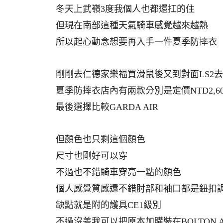
冬天上武嶺3度我個人也都還扛的住
但現在南部這種天氣騎車感覺越來越熱
所以起心動念想要再入手一件夏季防摔衣
婆
剛剛去仁德家樂福買滑鼠後又到對面LS2
夏季防摔衣店內有兩款分別是定價NTD2,600的B
最後選擇比較GARDA AIR
但顏色也只剩這個顏色
尺寸也剛好可以穿
汽
不過也不錯騎車穿亮一點的顏色
個人感覺質感還不錯肘部和袖口都是鈕扣
缺點就是附的護具CE1級別
不過沒差我可以把原本加購裝在BOLTON 