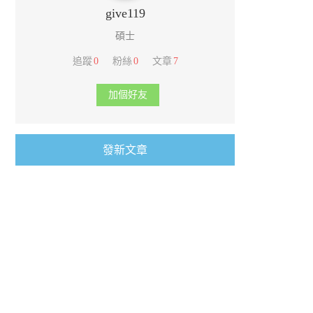
give119
碩士
追蹤
0
粉絲
0
文章
7
加個好友
發新文章