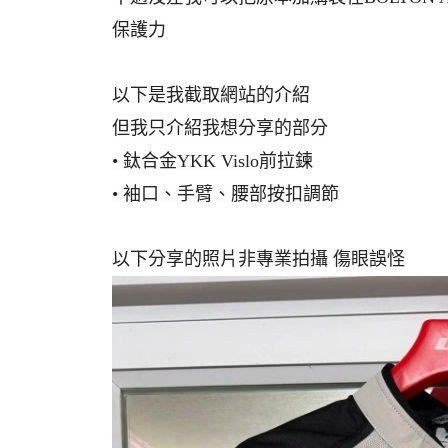
保護力
機
以下是我截取網站的介紹
但我只介紹我想分享的部分
• 鈦合金YKK Vislo前拉鍊
• 袖口、手臂、腰部按扣調節
以下分享的照片非專業拍攝 傷眼誤怪
車