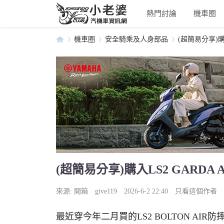
熱門討論
機車圈
機車圈
安全騎乘及人身部品
(超簡易分享)購入
小
›
›
›
(超簡易分享)購入LS2 GARDA 
老
來源:
開箱
give119
2026-6-2 22:40
只看這個作者
最近穿今年二月買的LS2 BOLTON AI