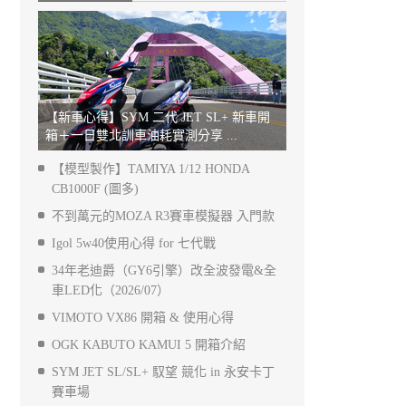
【新車心得】SYM 二代 JET SL+ 新車開
箱＋一日雙北訓車油耗實測分享 ...
【模型製作】TAMIYA 1/12 HONDA
CB1000F (圖多)
不到萬元的MOZA R3賽車模擬器 入門款
Igol 5w40使用心得 for 七代戰
34年老迪爵（GY6引擎）改全波發電&全
車LED化（2026/07）
VIMOTO VX86 開箱 & 使用心得
OGK KABUTO KAMUI 5 開箱介紹
SYM JET SL/SL+ 馭望 競化 in 永安卡丁
賽車場