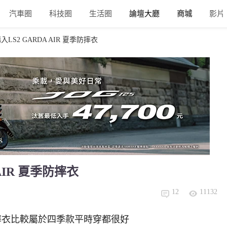
汽車圈
科技圈
生活圈
論壇大廳
商城
影片
LS2 GARDA AIR 夏季防摔衣
AIR 夏季防摔衣
12
11132
R防摔衣比較屬於四季款平時穿都很好