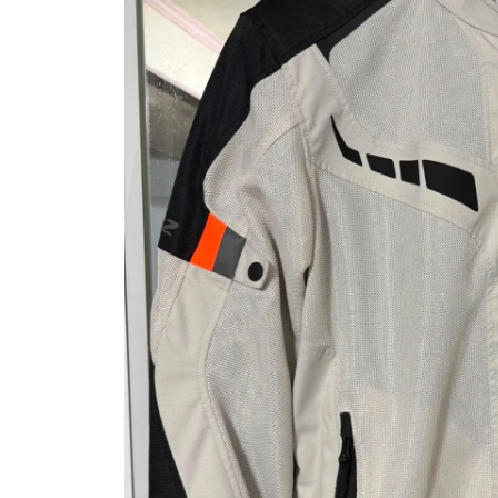
資
訊
網