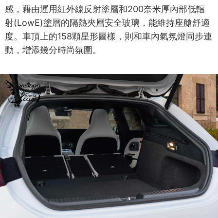
感，藉由運用紅外線反射塗層和200奈米厚內部低輻
射(LowE)塗層的隔熱夾層安全玻璃，能維持座艙舒適
度。車頂上的158顆星形圖樣，則和車內氣氛燈同步連
動，增添幾分時尚氛圍。