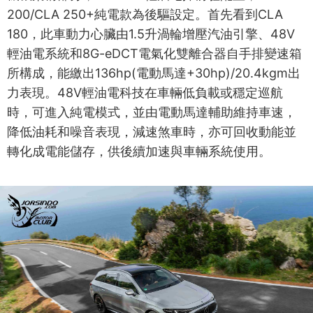
200/CLA 250+純電款為後驅設定。首先看到CLA
180，此車動力心臟由1.5升渦輪增壓汽油引擎、48V
輕油電系統和8G-eDCT電氣化雙離合器自手排變速箱
所構成，能繳出136hp(電動馬達+30hp)/20.4kgm出
力表現。48V輕油電科技在車輛低負載或穩定巡航
時，可進入純電模式，並由電動馬達輔助維持車速，
降低油耗和噪音表現，減速煞車時，亦可回收動能並
轉化成電能儲存，供後續加速與車輛系統使用。