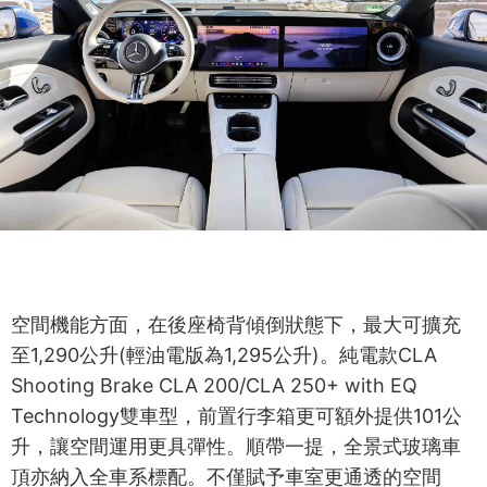
空間機能方面，在後座椅背傾倒狀態下，最大可擴充
至1,290公升(輕油電版為1,295公升)。純電款CLA
Shooting Brake CLA 200/CLA 250+ with EQ
Technology雙車型，前置行李箱更可額外提供101公
升，讓空間運用更具彈性。順帶一提，全景式玻璃車
頂亦納入全車系標配。不僅賦予車室更通透的空間