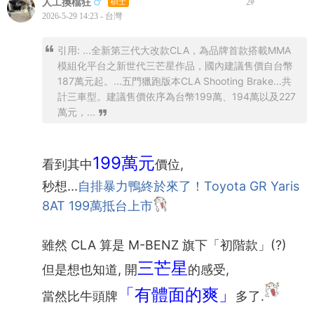
人工換檔狂
碩士
2
#
2026-5-29 14:23 - 台灣
引用: ...全新第三代大改款CLA，為品牌首款搭載MMA
模組化平台之新世代三芒星作品，國內建議售價自台幣
187萬元起。...五門獵跑版本CLA Shooting Brake...共
計三車型。建議售價依序為台幣199萬、194萬以及227
萬元，...
199萬元
看到其中
價位,
秒想...
自排暴力鴨終於來了！Toyota GR Yaris
8AT 199萬抵台上市
雖然 CLA 算是 M-BENZ 旗下「初階款」(?)
三芒星
但是想也知道, 開
的感受,
「有體面的爽」
當然比牛頭牌
多了.