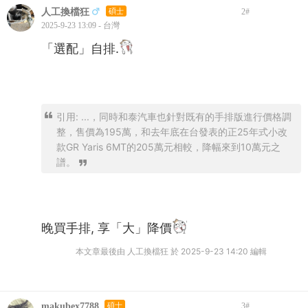
人工換檔狂
碩士
2
#
2025-9-23 13:09 - 台灣
「選配」自排.
引用: ...，同時和泰汽車也針對既有的手排版進行價格調
整，售價為195萬，和去年底在台發表的正25年式小改
款GR Yaris 6MT的205萬元相較，降幅來到10萬元之
譜。
晚買手排, 享「大」降價
本文章最後由 人工換檔狂 於 2025-9-23 14:20 編輯
makubex7788
碩士
3
#