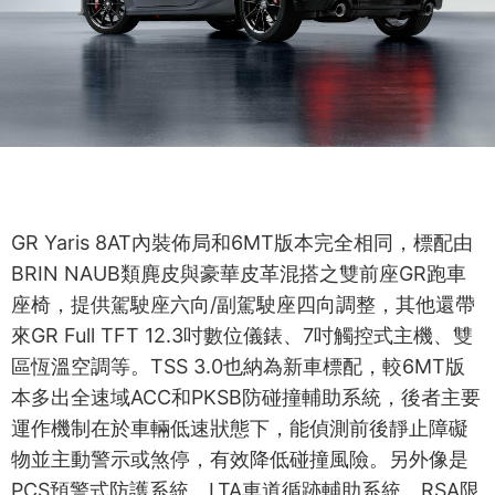
GR Yaris 8AT內裝佈局和6MT版本完全相同，標配由
BRIN NAUB類麂皮與豪華皮革混搭之雙前座GR跑車
座椅，提供駕駛座六向/副駕駛座四向調整，其他還帶
來GR Full TFT 12.3吋數位儀錶、7吋觸控式主機、雙
區恆溫空調等。TSS 3.0也納為新車標配，較6MT版
本多出全速域ACC和PKSB防碰撞輔助系統，後者主要
運作機制在於車輛低速狀態下，能偵測前後靜止障礙
物並主動警示或煞停，有效降低碰撞風險。另外像是
PCS預警式防護系統、LTA車道循跡輔助系統、RSA限