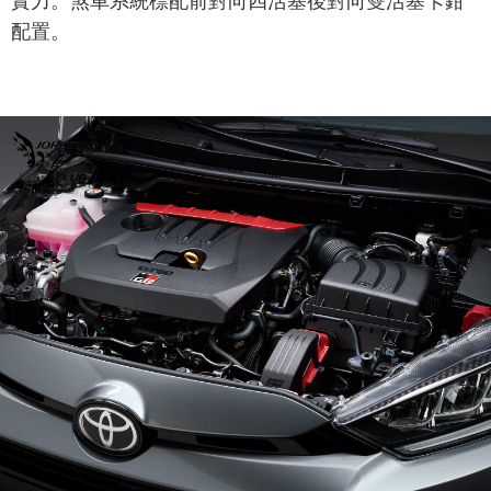
實力。煞車系統標配前對向四活塞後對向雙活塞卡鉗
配置。