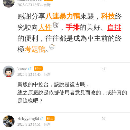
2025-9-23 13:53 - 台灣
感謝分享
八速暴力鴨
來襲，
科技
終
究駛向
人性
，
手排
的美好、
自排
的便利，往往都是成為車主前
的
終
極
考題鴨
｡
kaosc
碩士
4
#
2025-9-23 14:45 - 台灣
新版的中控台，該說是復古嗎...
總之原廠說是依據使用者意見而改的，或許真的
是這樣吧？
rickyyang84
碩士
5
#
2025-9-23 14:51 - 台灣