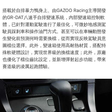
搭載於自排暴力鴨身上、由GAZOO Racing主導開發
的GR-DAT八速手自排變速系統，內部變速箱控制軟
體，已針對運動駕駛進行了最佳化，可微妙地感測駕
駛員踩剎車和操作油門方式。甚至可以在車輛動態發
生變化前預測何時需要換檔，從而實現反映駕駛員意
圖檔位選擇。此外，變速箱使用高耐熱材質，搭配特
殊軟硬體設計，實現世界級的換檔速度；此外，原廠
也優化了檔位齒比設定，並新增彈射起步功能，帶來
賽道級的凌厲起跑體驗。