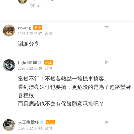
讚:
5
eswang
碩士
7
#
2026-5-22 06:07 - 台灣
謝謝分享
fight00160
碩士
8
#
2026-5-22 06:40 - 台灣
當然不行！不然各熱點一堆機車搶客。
看到漂亮妹仔也要搶，更危險的是為了趕路變身
各種猴
而且應該也不會有保險願意承接吧？
人工換檔狂
碩士
9
#
2026-5-22 06:43 - 台灣