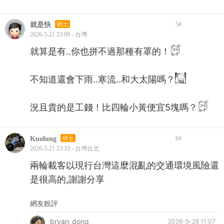
就是快
碩士
5
#
2026-5-21 23:09 - 台灣
就算是有..你也拼不過那種有罩的！
不知道還會下雨..寒流..和大太陽嗎？
況且貴的是工錢！比四輪小黃便宜5塊嗎？
Kuolung
碩士
6
#
2026-5-21 23:33 - 台灣台北
兩輪載客以現行台灣這麼混亂的交通環境風險還
是很高的,謝謝分享
網友銳評
bryan_dong
2026-5-28 11:07