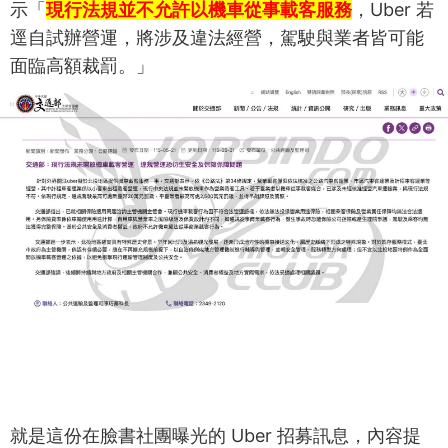
示「
現行法規並不允許以機車從事載客服務
，Uber 若
逕自試辦營運，將涉及違法經營，駕駛與業者皆可能
面臨高額裁罰。」
就是這份在臉書社團曝光的 Uber 招募訊息，內容提