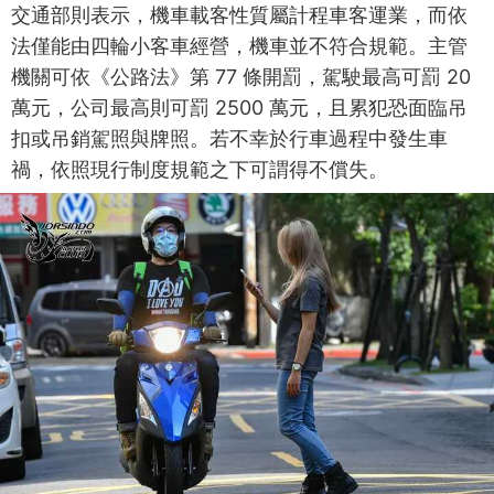
交通部則表示，機車載客性質屬計程車客運業，而依
法僅能由四輪小客車經營，機車並不符合規範。主管
機關可依《公路法》第 77 條開罰，駕駛最高可罰 20
萬元，公司最高則可罰 2500 萬元，且累犯恐面臨吊
扣或吊銷駕照與牌照。若不幸於行車過程中發生車
禍，依照現行制度規範之下可謂得不償失。