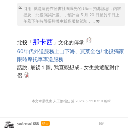
引用: 就是這份在臉書社團曝光的 Uber 招募訊息，內容
提及「北投測試計畫」，預計自 5 月 20 日起於平日上
午及下午時段招募機車載客服務駕駛，...
那卡西
北投
「
」文化的傳承.
60年代外送服務上山下海、買菜全包! 北投獨家
限時摩托車專送服務
話說, 最後１圖, 我直觀想成...女生挑選配對伴
侶.
本文章最後由 人工換檔狂 於 2026-5-22 07:10 編輯
yodenso1688
碩士
10
#