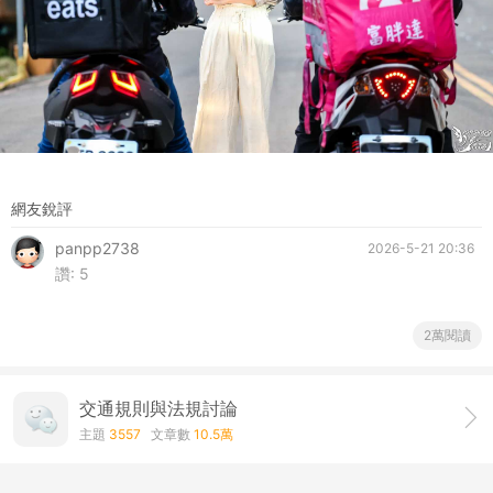
網友銳評
panpp2738
2026-5-21 20:36
讚:
5
2萬閱讀
交通規則與法規討論
主題
3557
文章數
10.5萬