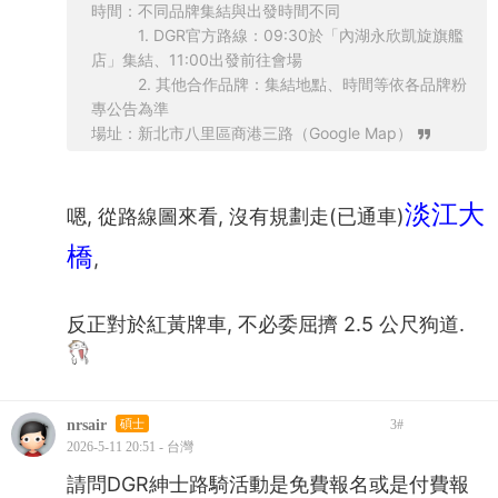
時間：不同品牌集結與出發時間不同
1. DGR官方路線：09:30於「內湖永欣凱旋旗艦
店」集結、11:00出發前往會場
2. 其他合作品牌：集結地點、時間等依各品牌粉
專公告為準
場址：新北市八里區商港三路（Google Map）
淡江大
嗯, 從路線圖來看, 沒有規劃走(已通車)
橋
,
反正對於紅黃牌車, 不必委屈擠 2.5 公尺狗道.
nrsair
碩士
3
#
2026-5-11 20:51 - 台灣
請問DGR紳士路騎活動是免費報名或是付費報