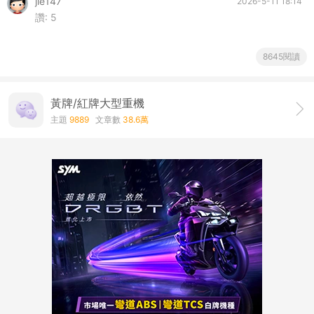
jie147
2026-5-11 18:14
讚:
5
8645閱讀
黃牌/紅牌大型重機
主題
9889
文章數
38.6萬