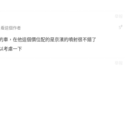
舉報
#
5
只看這個作者
的車，在他這個價位配的是京濱的噴射很不錯了
可以考慮一下
舉報