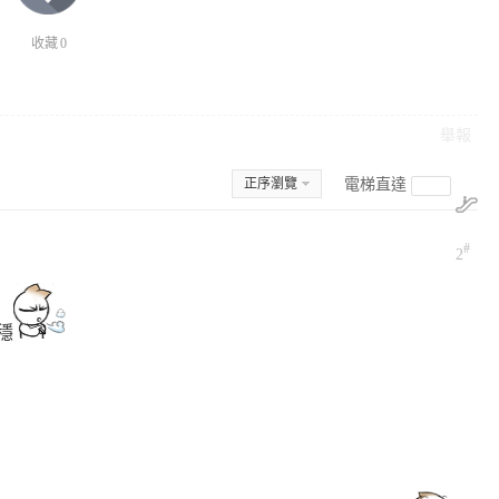
收藏
0
舉報
正序瀏覽
電梯直達
#
2
穩