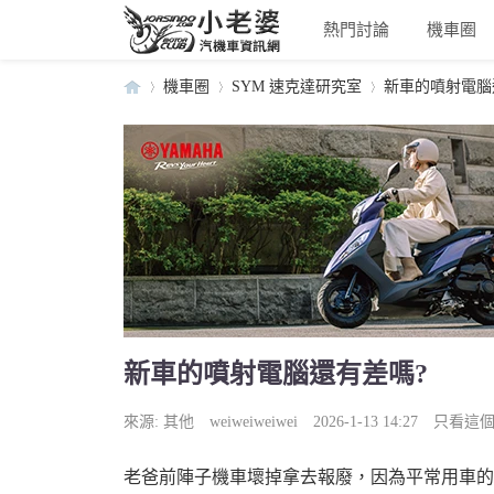
熱門討論
機車圈
機車圈
SYM 速克達研究室
新車的噴射電腦
小
›
›
›
新車的噴射電腦還有差嗎?
老
來源:
其他
weiweiweiwei
2026-1-13 14:27
只看這
老爸前陣子機車壞掉拿去報廢，因為平常用車的