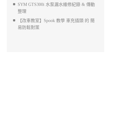
SYM GTS300i 水泵漏水維修紀錄 & 傳動
整理
【改車教室】Spook 教學 車充插頭 的 簡
易防鬆對策