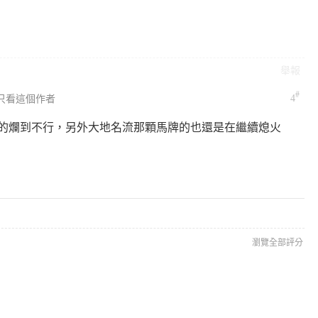
舉報
#
4
只看這個作者
的爛到不行，另外大地名流那顆馬牌的也還是在繼續熄火
瀏覽全部評分