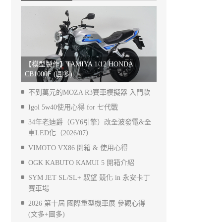
【模型製作】TAMIYA 1/12 HONDA
CB1000F (圖多)
不到萬元的MOZA R3賽車模擬器 入門款
Igol 5w40使用心得 for 七代戰
34年老迪爵（GY6引擎）改全波發電&全
車LED化（2026/07）
VIMOTO VX86 開箱 & 使用心得
OGK KABUTO KAMUI 5 開箱介紹
SYM JET SL/SL+ 馭望 競化 in 永安卡丁
賽車場
2026 第十屆 國際重型機車展 參觀心得
(文多+圖多)