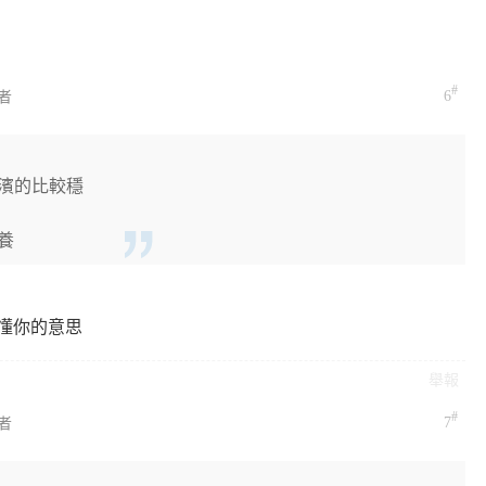
#
6
者
濱的比較穩
養
懂你的意思
舉報
#
7
者