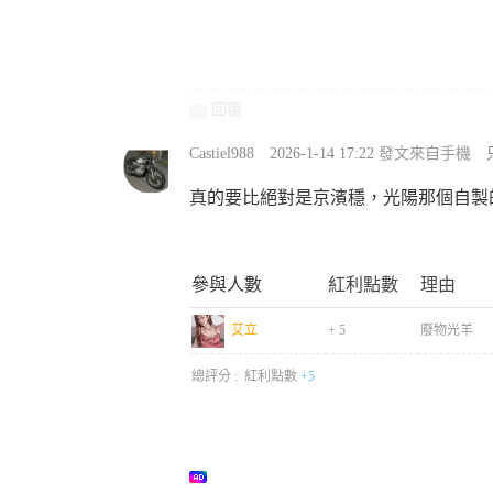
回覆
Castiel988
2026-1-14 17:22
發文來自手機
真的要比絕對是京濱穩，光陽那個自製
參與人數
紅利點數
理由
艾立
+ 5
廢物光羊
總評分 :
紅利點數
+5