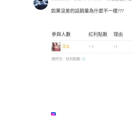
如果沒差的話銷量為什麼不一樣???
參與人數
紅利點數
理由
艾立
+ 5
+1
總評分 :
紅利點數
+5