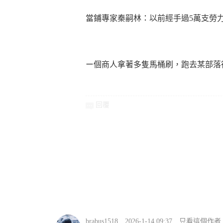
資
當鋪專家秦嗣林：以前經手過5萬支勞力
ー個商人拿著多隻馬桶刷，跑去某部落
回覆
訊
網
brabus1518
2026-1-14 09:37
只看這個作者