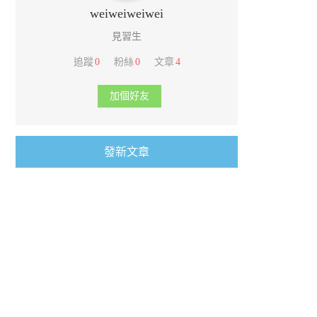
weiweiweiwei
見習生
追蹤
0
粉絲
0
文章
4
加個好友
發新文章