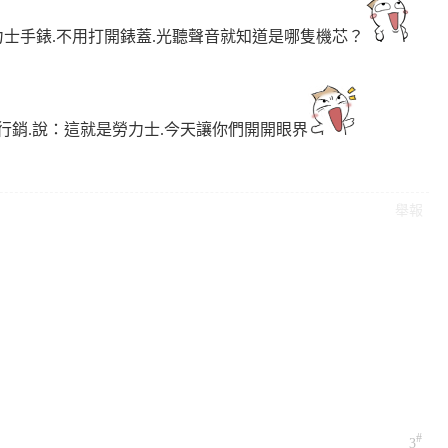
士手錶.不用打開錶蓋.光聽聲音就知道是哪隻機芯？
行銷.說：這就是勞力士.今天讓你們開開眼界
舉報
#
3