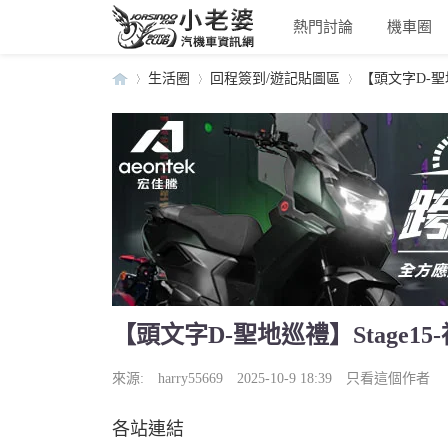
熱門討論
機車圈
生活圈
回程簽到/遊記貼圖區
【頭文字D-聖地
小
›
›
›
【頭文字D-聖地巡禮】Stage1
老
來源:
harry55669
2025-10-9 18:39
只看這個作者
各站連結