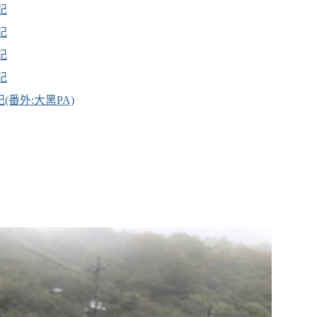
記
記
記
記
番外:大黑PA)