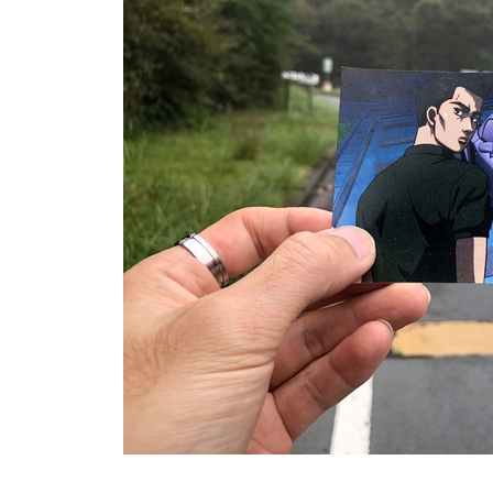
資
訊
網