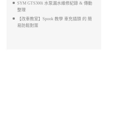
SYM GTS300i 水泵漏水維修紀錄 & 傳動
整理
【改車教室】Spook 教學 車充插頭 的 簡
易防鬆對策