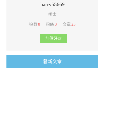
harry55669
碩士
追蹤
0
粉絲
0
文章
25
加個好友
發新文章