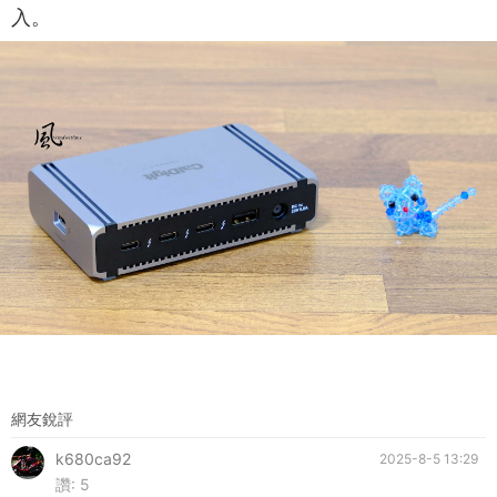
入。
網友銳評
k680ca92
2025-8-5 13:29
讚:
5