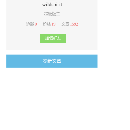
wildspirit
超級版主
追蹤
0
粉絲
19
文章
1592
加個好友
發新文章