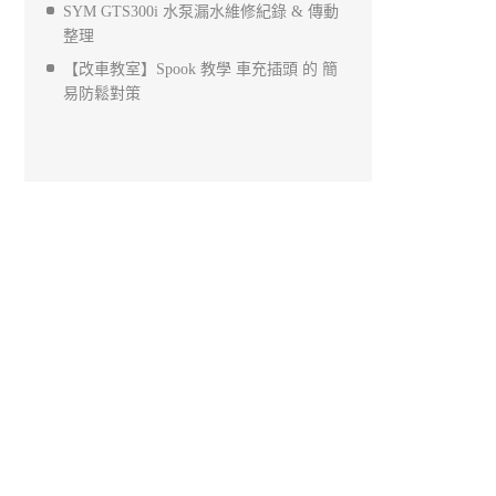
SYM GTS300i 水泵漏水維修紀錄 & 傳動
整理
【改車教室】Spook 教學 車充插頭 的 簡
易防鬆對策