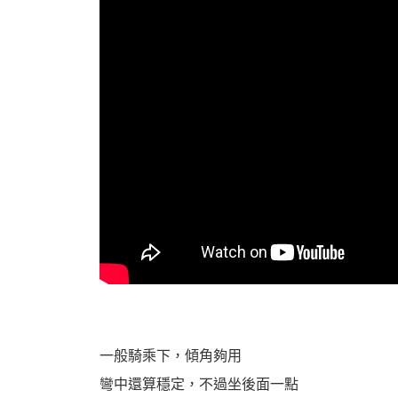
一般騎乘下，傾角夠用
彎中還算穩定，不過坐後面一點