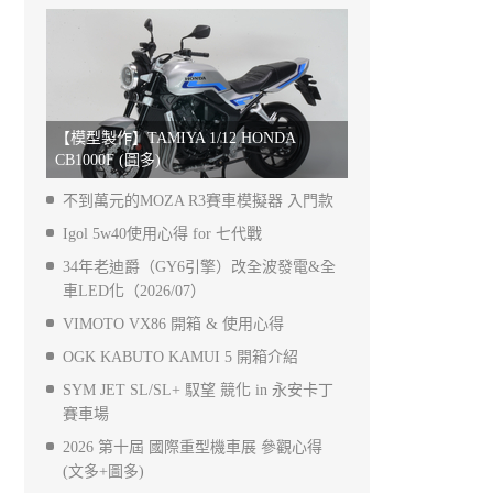
【模型製作】TAMIYA 1/12 HONDA
CB1000F (圖多)
不到萬元的MOZA R3賽車模擬器 入門款
Igol 5w40使用心得 for 七代戰
34年老迪爵（GY6引擎）改全波發電&全
車LED化（2026/07）
VIMOTO VX86 開箱 & 使用心得
OGK KABUTO KAMUI 5 開箱介紹
SYM JET SL/SL+ 馭望 競化 in 永安卡丁
賽車場
2026 第十屆 國際重型機車展 參觀心得
(文多+圖多)