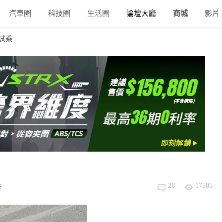
汽車圈
科技圈
生活圈
論壇大廳
商城
影片
 試乘
28
17505
者