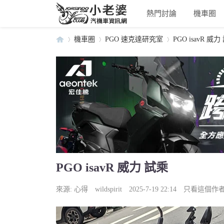
熱門討論
機車圈
機車圈
PGO 速克達研究室
PGO isavR 威力
小
›
›
›
PGO isavR 威力 試乘
老
來源:
心得
wildspirit
2025-7-19 22:14
只看這個作