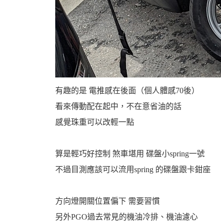
機
有趣的是 電推感在後面（個人體感70後）
看來傳動配在起中，不在意省油的話
感覺珠重可以改輕一點
車
算是輕巧好控制 煞車堪用 碟盤小spring一號
不過目測應該可以流用spring 的碟盤跟卡鉗座
方向燈開關位置偏下 需要習慣
另外PGO過去常見的機油冷排、機油濾心