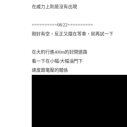
資
在威力上則是沒有出現
==========08/22==========
剛好有空，反正又還在等車，就再試一下
在大約行進400m的封閉道路
看一下在小幅/大幅油門下
訊
速度跟電壓的關係
網