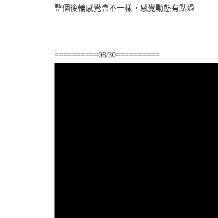
整個後輪感覺會不一樣，感覺動態有點過
==========08/30==========