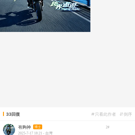
33回復
只看此作者
倒序
有夠神
博士
2
#
2025-7-17 18:21 - 台灣