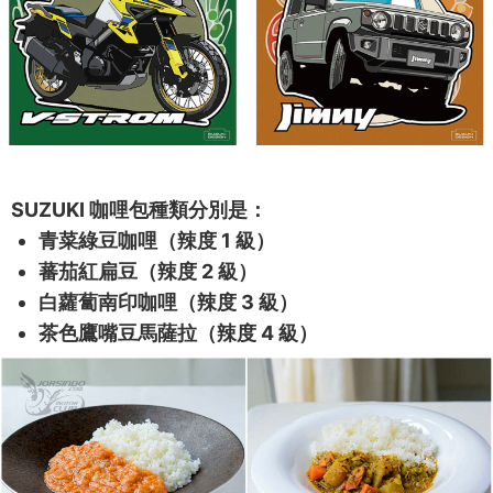
SUZUKI 咖哩包種類分別是：
青菜綠豆咖哩（辣度 1 級）
蕃茄紅扁豆（辣度 2 級）
白蘿蔔南印咖哩（辣度 3 級）
茶色鷹嘴豆馬薩拉（辣度 4 級）