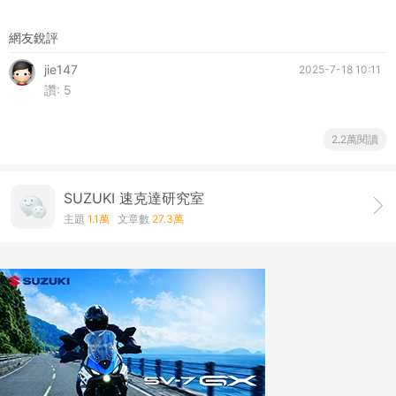
網友銳評
jie147
2025-7-18 10:11
讚:
5
2.2萬閱讀
SUZUKI 速克達研究室
主題
1.1萬
文章數
27.3萬