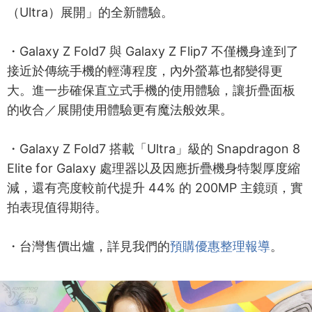
（Ultra）展開」的全新體驗。
・Galaxy Z Fold7 與 Galaxy Z Flip7 不僅機身達到了
接近於傳統手機的輕薄程度，內外螢幕也都變得更
大。進一步確保直立式手機的使用體驗，讓折疊面板
的收合／展開使用體驗更有魔法般效果。
・Galaxy Z Fold7 搭載「Ultra」級的 Snapdragon 8
Elite for Galaxy 處理器以及因應折疊機身特製厚度縮
減，還有亮度較前代提升 44% 的 200MP 主鏡頭，實
拍表現值得期待。
・台灣售價出爐，詳見我們的
預購優惠整理報導
。