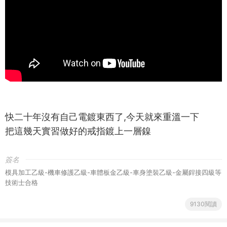
快二十年沒有自己電鍍東西了,今天就來重溫一下
把這幾天實習做好的戒指鍍上一層鎳
簽名
模具加工乙級-機車修護乙級-車體板金乙級-車身塗裝乙級-金屬銲接四級等
技術士合格
9130閱讀