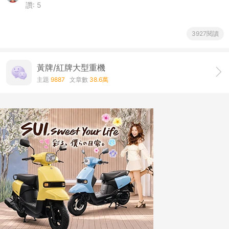
讚:
5
3927閱讀
黃牌/紅牌大型重機
主題
9887
文章數
38.6萬