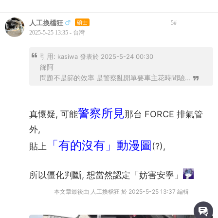
人工換檔狂
碩士
5
#
2025-5-25 13:35 - 台灣
引用:
kasiwa 發表於 2025-5-24 00:30
篩阿
問題不是篩的效率 是警察亂開單要車主花時間驗...
警察所見
真懷疑, 可能
那台 FORCE 排氣管
外,
「有的沒有」動漫圖
貼上
(?),
所以僵化判斷, 想當然認定「妨害安寧」
本文章最後由 人工換檔狂 於 2025-5-25 13:37 編輯