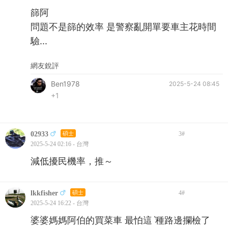
篩阿
問題不是篩的效率 是警察亂開單要車主花時間
驗...
網友銳評
Ben1978
2025-5-24 08:45
+1
02933
碩士
3
#
2025-5-24 02:16 - 台灣
減低擾民機率，推～
lkkfisher
碩士
4
#
2025-5-24 16:22 - 台灣
婆婆媽媽阿伯的買菜車 最怕這ˋ種路邊攔檢了