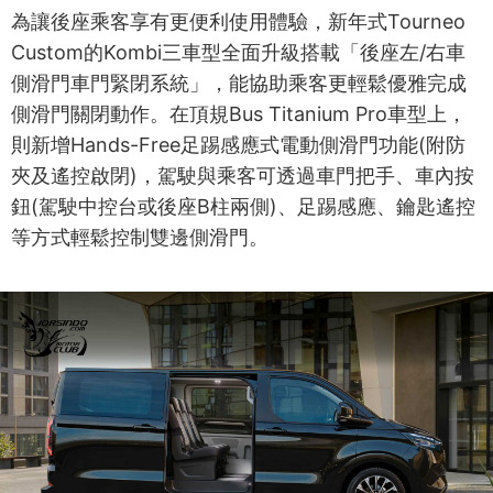
為讓後座乘客享有更便利使用體驗，新年式Tourneo
Custom的Kombi三車型全面升級搭載「後座左/右車
側滑門車門緊閉系統」，能協助乘客更輕鬆優雅完成
側滑門關閉動作。在頂規Bus Titanium Pro車型上，
則新增Hands-Free足踢感應式電動側滑門功能(附防
夾及遙控啟閉)，駕駛與乘客可透過車門把手、車內按
鈕(駕駛中控台或後座B柱兩側)、足踢感應、鑰匙遙控
等方式輕鬆控制雙邊側滑門。