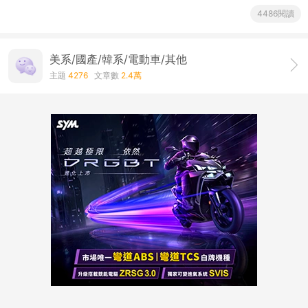
4486閱讀
美系/國產/韓系/電動車/其他
主題
4276
文章數
2.4萬