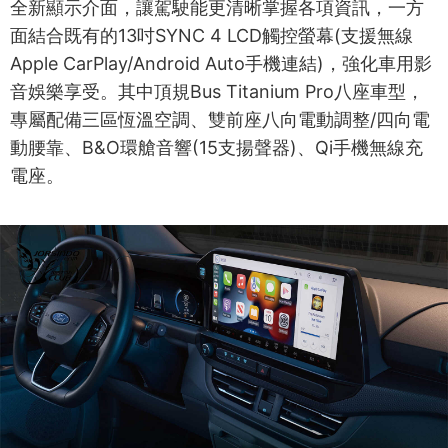
全新顯示介面，讓駕駛能更清晰掌握各項資訊，一方
面結合既有的13吋SYNC 4 LCD觸控螢幕(支援無線
Apple CarPlay/Android Auto手機連結)，強化車用影
音娛樂享受。其中頂規Bus Titanium Pro八座車型，
專屬配備三區恆溫空調、雙前座八向電動調整/四向電
動腰靠、B&O環艙音響(15支揚聲器)、Qi手機無線充
電座。