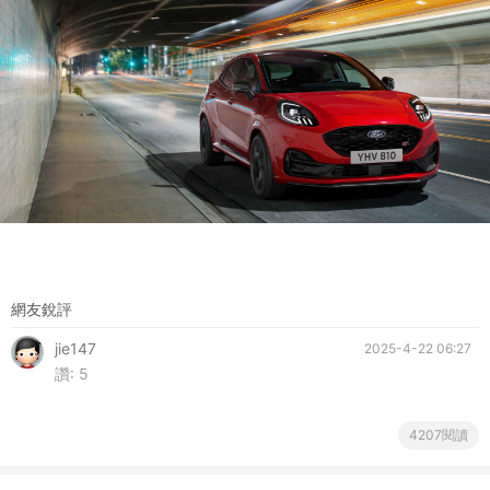
網友銳評
jie147
2025-4-22 06:27
讚:
5
4207閱讀