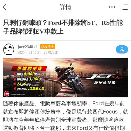
詳情
只剩行銷噱頭？Ford不排除將ST、RS性能
子品牌帶到EV車款上
joey2348
超級版主
2025-4-21 17:31 - 台灣台北
隨著休旅產品、電動車蔚為車壇顯學，Ford在幾年前
就宣布即將停產傳統房車，像是現行款四代Focus，就
即將在今年年底停產告別全球消費者。那麼隨著這款
運動掀背即將下台一鞠躬，未來Ford又有什麼值得期