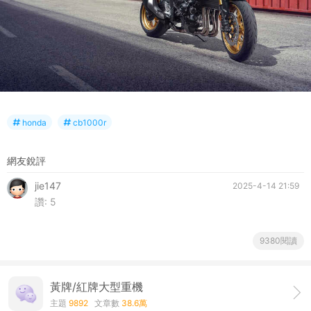
honda
cb1000r
網友銳評
jie147
2025-4-14 21:59
讚:
5
9380閱讀
黃牌/紅牌大型重機
主題
9892
文章數
38.6萬