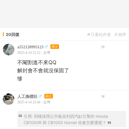
20回復
只看此作者
倒序
a552120995123
博士
2
#
2025-4-14 22:12 - 台灣
不閹割進不來QQ
解封會不會就沒保固了
慘
人工換檔狂
碩士
3
#
2025-4-14 22:44 - 台灣
引用: 同樣採用公升級並列四汽缸引擎的 Honda
CB1000R 與 CB1000 Hornet 你會怎麼選呢？