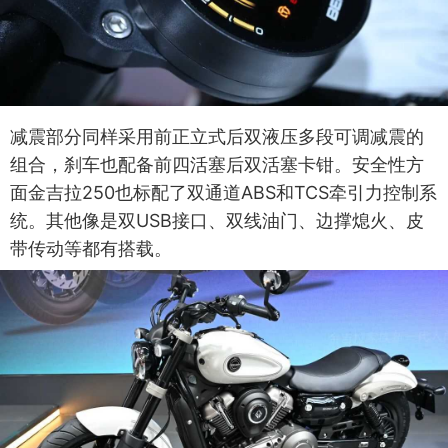
减震部分同样采用前正立式后双液压多段可调减震的
组合，刹车也配备前四活塞后双活塞卡钳。安全性方
面金吉拉250也标配了双通道ABS和TCS牵引力控制系
统。其他像是双USB接口、双线油门、边撑熄火、皮
带传动等都有搭载。