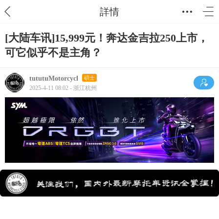
詳情
[大陆车讯]15,999元！奔达金吉拉250上市，
可它似乎不是主角？
tututuMotorcycl
碩士
2025-4-11 08:02 - 浙江杭州