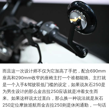
而且这一次设计师不仅为它加高了手把，配合690mm
座高和290mm收窄的座椅主打一个谁都能骑。主打就
是一个入手&驾驶双低门槛的设定，如果说灰石250是
为男生设计的那么金吉拉250应该就是冲着女生而
来。如果这样说太过直白，那么换一种说法就是灰石
250定位摩旅巡航而金吉拉250则是休闲通勤，一句话