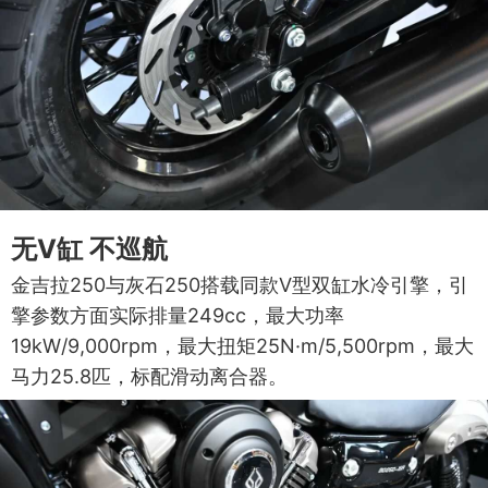
无V缸 不巡航
金吉拉250与灰石250搭载同款V型双缸水冷引擎，引
擎参数方面实际排量249cc，最大功率
19kW/9,000rpm，最大扭矩25N·m/5,500rpm，最大
马力25.8匹，标配滑动离合器。