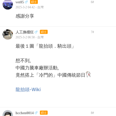
vet05
碩士
6
#
2025-3-2 04:42 - 台灣
感謝分享
人工換檔狂
碩士
7
#
2025-3-2 06:58 - 台灣
最後１圖「龍抬頭．騎出頭」
想不到,
中國力騰車廠辦活動,
竟然搭上「冷門的」中國傳統節日
龍抬頭-Wiki
hcchen0014
碩士
8
#