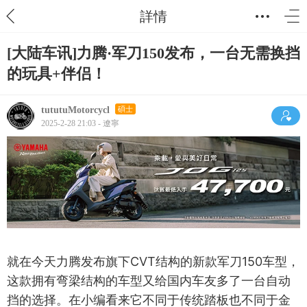
詳情
[大陆车讯]力腾·军刀150发布，一台无需换挡
的玩具+伴侣！
tututuMotorcycl
碩士
2025-2-28 21:03 - 遼寧
就在今天力腾发布旗下CVT结构的新款军刀150车型，
这款拥有弯梁结构的车型又给国内车友多了一台自动
挡的选择。在小编看来它不同于传统踏板也不同于金