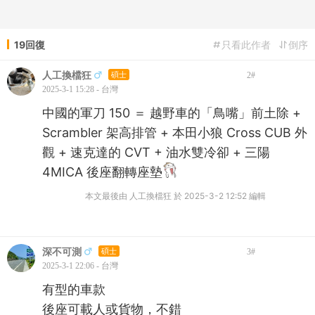
19回復
只看此作者
倒序
人工換檔狂
碩士
2
#
2025-3-1 15:28 - 台灣
中國的軍刀 150 ＝ 越野車的「鳥嘴」前土除 +
Scrambler 架高排管 + 本田小狼 Cross CUB 外
觀 + 速克達的 CVT + 油水雙冷卻 + 三陽
4MICA 後座翻轉座墊
本文最後由 人工換檔狂 於 2025-3-2 12:52 編輯
深不可測
碩士
3
#
2025-3-1 22:06 - 台灣
有型的車款
後座可載人或貨物，不錯