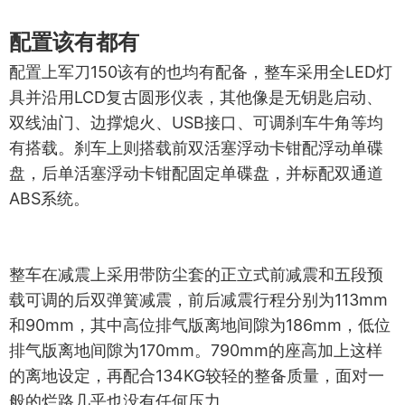
配置该有都有
配置上军刀150该有的也均有配备，整车采用全LED灯
具并沿用LCD复古圆形仪表，其他像是无钥匙启动、
双线油门、边撑熄火、USB接口、可调刹车牛角等均
有搭载。刹车上则搭载前双活塞浮动卡钳配浮动单碟
盘，后单活塞浮动卡钳配固定单碟盘，并标配双通道
ABS系统。
整车在减震上采用带防尘套的正立式前减震和五段预
载可调的后双弹簧减震，前后减震行程分别为113mm
和90mm，其中高位排气版离地间隙为186mm，低位
排气版离地间隙为170mm。790mm的座高加上这样
的离地设定，再配合134KG较轻的整备质量，面对一
般的烂路几乎也没有任何压力。