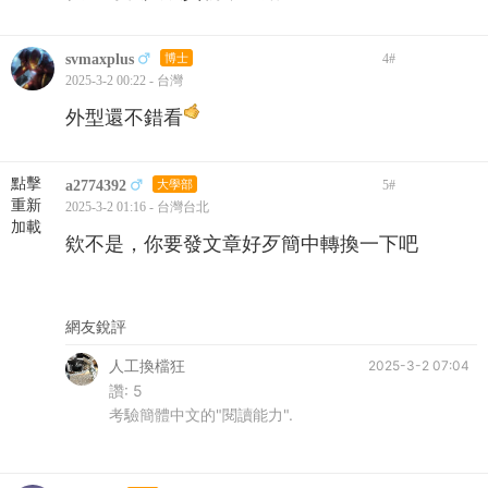
svmaxplus
博士
4
#
2025-3-2 00:22 - 台灣
外型還不錯看
點擊
a2774392
大學部
5
#
重新
2025-3-2 01:16 - 台灣台北
加載
欸不是，你要發文章好歹簡中轉換一下吧
網友銳評
人工換檔狂
2025-3-2 07:04
讚:
5
考驗簡體中文的"閱讀能力".