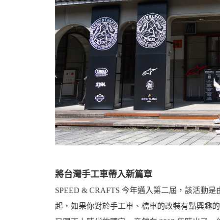
資
訊
將台灣手工車帶入新篇章
SPEED & CRAFTS 今年邁入第二屆，該活動是由
起，如果你對於手工車、檔車的改裝有點興趣的
網