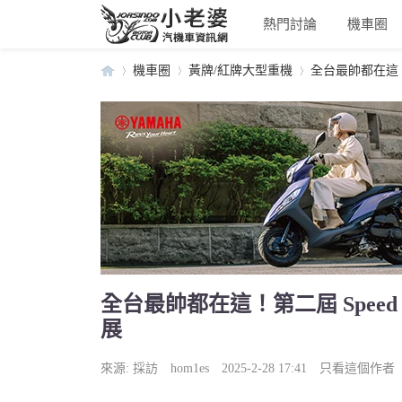
熱門討論
機車圈
機車圈
黃牌/紅牌大型重機
全台最帥都在這！第二
小
›
›
›
全台最帥都在這！第二屆 Speed 
展
老
來源:
採訪
hom1es
2025-2-28 17:41
只看這個作者