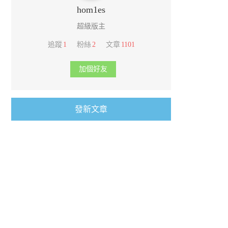
hom1es
超級版主
追蹤
1
粉絲
2
文章
1101
加個好友
發新文章