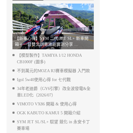
【新車心得】SYM 二代 JET SL+ 新車開
箱＋一日雙北訓車油耗實測分享 ...
【模型製作】TAMIYA 1/12 HONDA
CB1000F (圖多)
不到萬元的MOZA R3賽車模擬器 入門款
Igol 5w40使用心得 for 七代戰
34年老迪爵（GY6引擎）改全波發電&全
車LED化（2026/07）
VIMOTO VX86 開箱 & 使用心得
OGK KABUTO KAMUI 5 開箱介紹
SYM JET SL/SL+ 馭望 競化 in 永安卡丁
賽車場