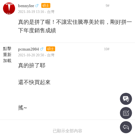
bennylee
碩士
9
#
2021-10-19 13:16 - 台灣
真的是拼了喔！不讓宏佳騰專美於前，剛好拼一
下年度銷售成績
點擊
pcman2004
碩士
10
#
重新
2021-10-20 20:50 - 台灣
加載
真的拚了耶
還不快買起來
搖~
已顯示全部內容