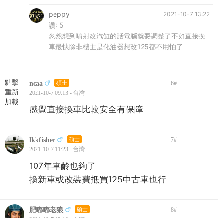
peppy
2021-10-7 13:22
讚:
5
忽然想到噴射改汽缸的話電腦就要調整了不如直接換
車最快除非樓主是化油器想改125都不用怕了
點擊
ncaa
碩士
6
#
重新
2021-10-7 09:13 - 台灣
加載
感覺直接換車比較安全有保障
lkkfisher
碩士
7
#
2021-10-7 11:23 - 台灣
107年車齡也夠了
換新車或改裝費抵買125中古車也行
肥嘟嘟老狼
碩士
8
#