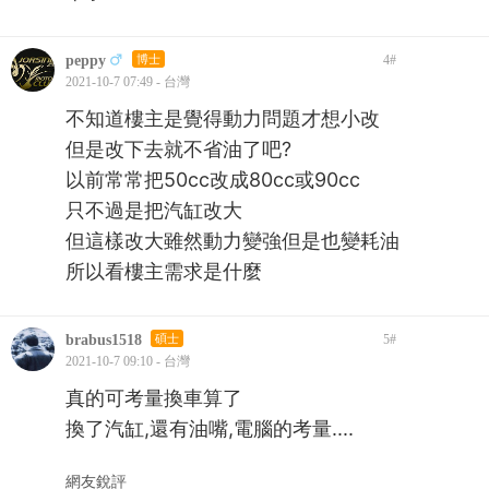
peppy
博士
4
#
2021-10-7 07:49 - 台灣
不知道樓主是覺得動力問題才想小改
但是改下去就不省油了吧?
以前常常把50cc改成80cc或90cc
只不過是把汽缸改大
但這樣改大雖然動力變強但是也變耗油
所以看樓主需求是什麼
brabus1518
碩士
5
#
2021-10-7 09:10 - 台灣
真的可考量換車算了
換了汽缸,還有油嘴,電腦的考量....
網友銳評