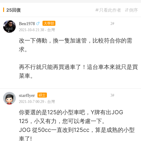
25回復
只看此作者
倒序
Ben1978
大學部
2
#
2021-10-6 21:38 - 台灣
改一下傳動，換一隻加速管，比較符合你的需
求。
再不行就只能再買過車了！這台車本來就只是買
菜車。
starflyer
碩士
3
#
2021-10-7 00:29 - 台灣
你要選的是125的小型車吧，Y牌有出JOG
125，小又有力，您可以考慮一下。
JOG 從50cc一直改到125cc，算是成熟的小型
車了!