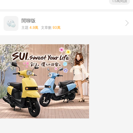
1.5萬閱讀
閒聊版
主題
4.9萬
文章數
93萬