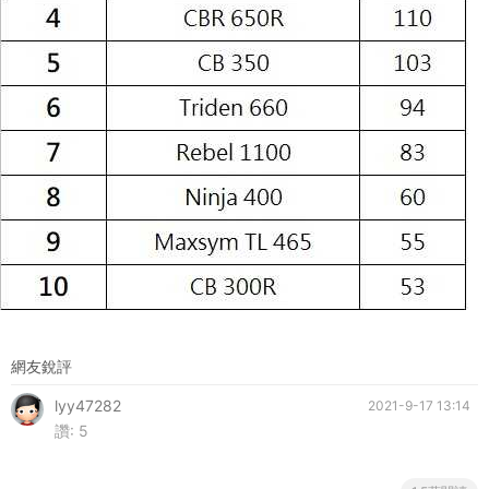
網友銳評
lyy47282
2021-9-17 13:14
讚:
5