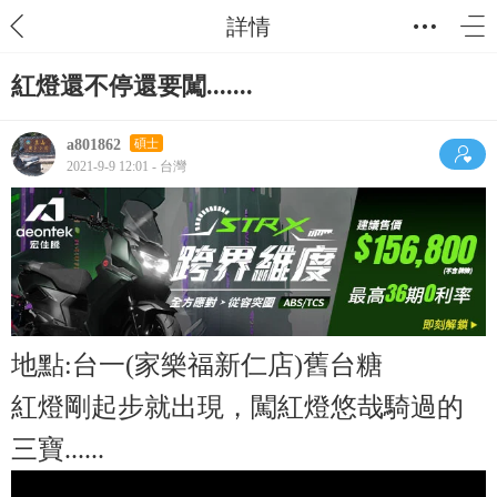
詳情
紅燈還不停還要闖.......
a801862
碩士
2021-9-9 12:01 - 台灣
地點:台一(家樂福新仁店)舊台糖
紅燈剛起步就出現，闖紅燈悠哉騎過的
三寶......