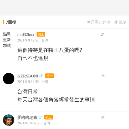
7回復
只看此作者
倒序
點擊
nod32box
碩士
2
#
重新
2021-9-9 12:52 - 台灣
加載
這個待轉是在轉王八蛋的嗎?
自己不也違規
KERSBONI
博士
3
#
2021-9-9 14:40 - 台灣
台灣日常
每天台灣各個角落經常發生的事情
肥嘟嘟老狼
碩士
4
#
2021-9-10 06:50 - 台灣