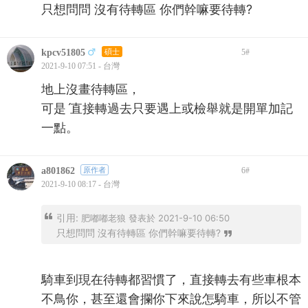
只想問問 沒有待轉區 你們幹嘛要待轉?
kpcv51805
碩士
5
#
2021-9-10 07:51 - 台灣
地上沒畫待轉區，
可是ˊ直接轉過去只要遇上或檢舉就是開單加記
一點。
a801862
原作者
6
#
2021-9-10 08:17 - 台灣
引用:
肥嘟嘟老狼 發表於 2021-9-10 06:50
只想問問 沒有待轉區 你們幹嘛要待轉?
騎車到現在待轉都習慣了，直接轉去有些車根本
不鳥你，甚至還會攔你下來說怎騎車，所以不管