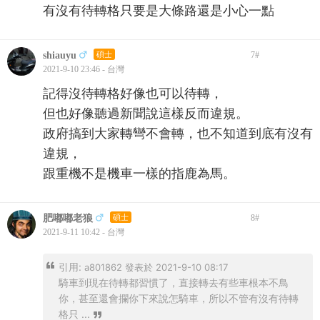
有沒有待轉格只要是大條路還是小心一點
shiauyu
碩士
7
#
2021-9-10 23:46 - 台灣
記得沒待轉格好像也可以待轉，
但也好像聽過新聞說這樣反而違規。
政府搞到大家轉彎不會轉，也不知道到底有沒有
違規，
跟重機不是機車一樣的指鹿為馬。
肥嘟嘟老狼
碩士
8
#
2021-9-11 10:42 - 台灣
引用:
a801862 發表於 2021-9-10 08:17
騎車到現在待轉都習慣了，直接轉去有些車根本不鳥
你，甚至還會攔你下來說怎騎車，所以不管有沒有待轉
格只 ...