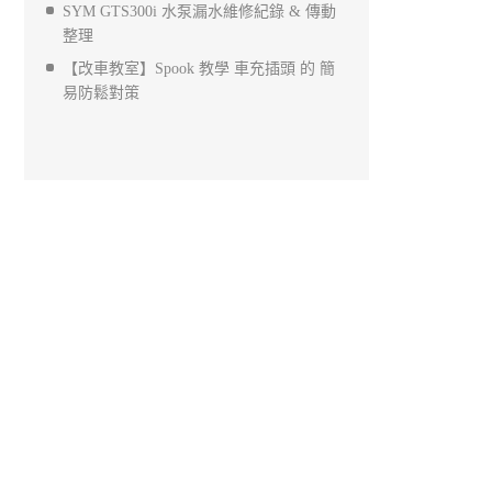
SYM GTS300i 水泵漏水維修紀錄 & 傳動
整理
【改車教室】Spook 教學 車充插頭 的 簡
易防鬆對策