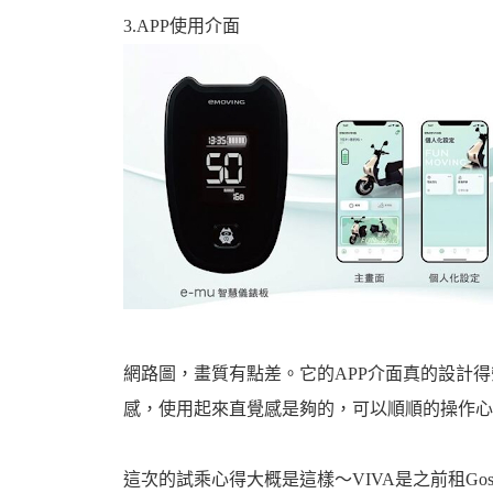
資
3.APP使用介面
訊
網路圖，畫質有點差。它的APP介面真的設計
感，使用起來直覺感是夠的，可以順順的操作心
網
這次的試乘心得大概是這樣～VIVA是之前租Gos