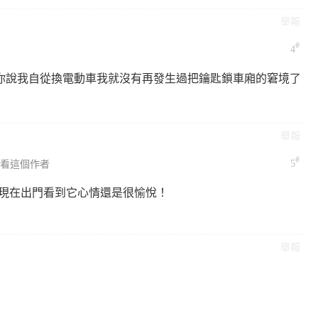
舉報
#
4
跟你說我自從換電動車我就沒有再發生過把鑰匙鎖車廂的窘境了
舉報
#
5
看這個作者
3 到現在出門看到它心情還是很愉悅！
舉報