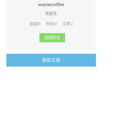
waynecoffee
見習生
追蹤
0
粉絲
0
文章
2
加個好友
發新文章