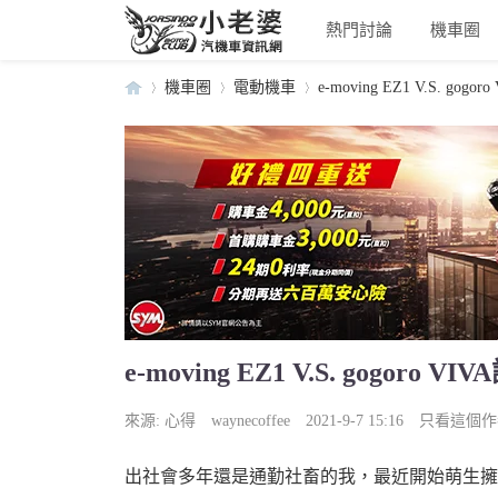
熱門討論
機車圈
機車圈
電動機車
e-moving EZ1 V.S. go
小
›
›
›
e-moving EZ1 V.S. gogo
老
來源:
心得
waynecoffee
2021-9-7 15:16
只看這個作
出社會多年還是通勤社畜的我，最近開始萌生擁