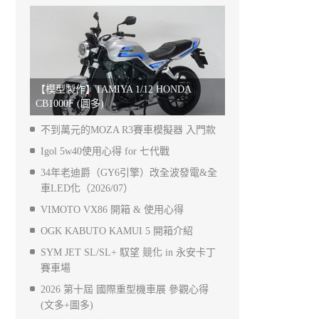
【模型製作】TAMIYA 1/12 HONDA
CB1000F (圖多)
不到萬元的MOZA R3賽車模擬器 入門款
Igol 5w40使用心得 for 七代戰
34年老迪爵（GY6引擎）改全波發電&全
車LED化（2026/07）
VIMOTO VX86 開箱 & 使用心得
OGK KABUTO KAMUI 5 開箱介紹
SYM JET SL/SL+ 馭望 競化 in 永安卡丁
賽車場
2026 第十屆 國際重型機車展 參觀心得
(文多+圖多)