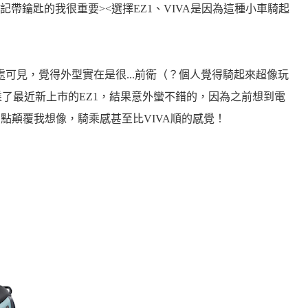
帶鑰匙的我很重要><選擇EZ1、VIVA是因為這種小車騎起
隨處可見，覺得外型實在是很...前衛（？個人覺得騎起來超像玩
試乘了最近新上市的EZ1，結果意外蠻不錯的，因為之前想到電
有點顛覆我想像，騎乘感甚至比VIVA順的感覺！