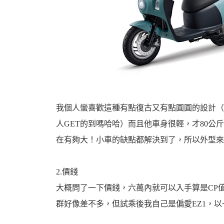
機
我個人蠻喜歡這種有點復古又有點圓圓的設計（
人GET的到嗎哈哈）而且他車身很輕，才80
車
在有夠大！小車的缺點都解決到了，所以外型來說，EZ
2.價錢
大概問了一下價錢，六萬內就可以入手算是CP值
群好像差不多，但試乘後我自己是偏愛EZ1，