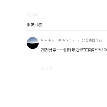
回覆
網友回覆
huangboy
2021-9-7 17:13
只看這個作者
謝謝分享～～剛好最近也在猶豫VIVA跟
回覆