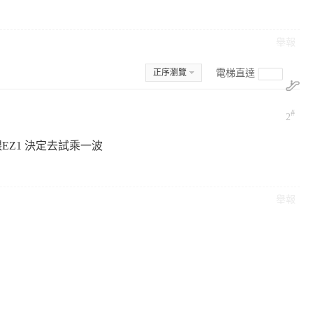
舉報
正序瀏覽
電梯直達
#
2
EZ1 決定去試乘一波
舉報