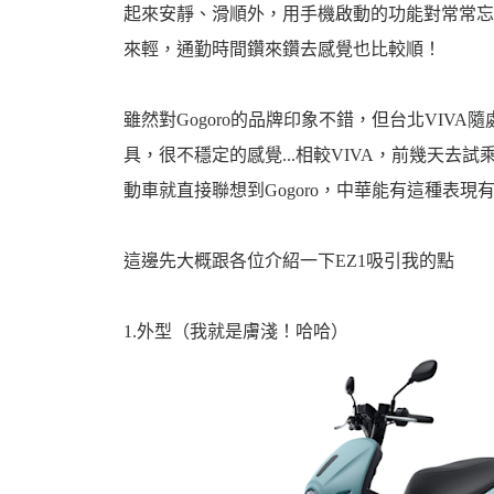
起來安靜、滑順外，用手機啟動的功能對常常忘記
來輕，通勤時間鑽來鑽去感覺也比較順！
雖然對Gogoro的品牌印象不錯，但台北VIVA
婆
具，很不穩定的感覺...相較VIVA，前幾天去
動車就直接聯想到Gogoro，中華能有這種表現
這邊先大概跟各位介紹一下EZ1吸引我的點
1.外型（我就是膚淺！哈哈）
汽