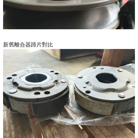
新舊離合器蹄片對比