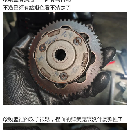
不過已經有點退色看不清楚了
啟動盤裡的珠子很鬆，裡面的彈簧應該沒什麼彈性了