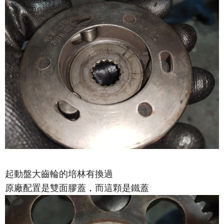
起動盤大齒輪的培林有換過
原廠配置是雙面膠蓋，而這顆是鐵蓋