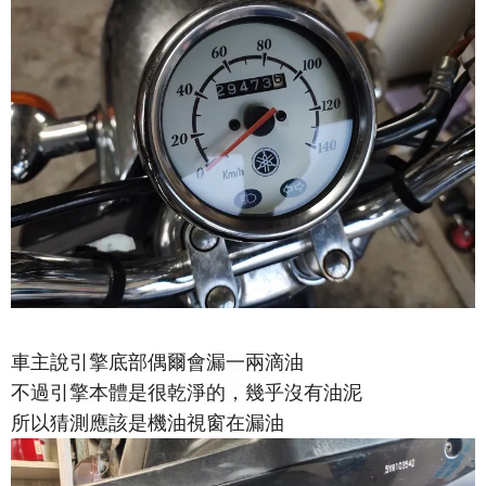
車主說引擎底部偶爾會漏一兩滴油
不過引擎本體是很乾淨的，幾乎沒有油泥
所以猜測應該是機油視窗在漏油