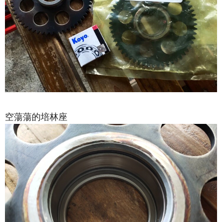
空蕩蕩的培林座