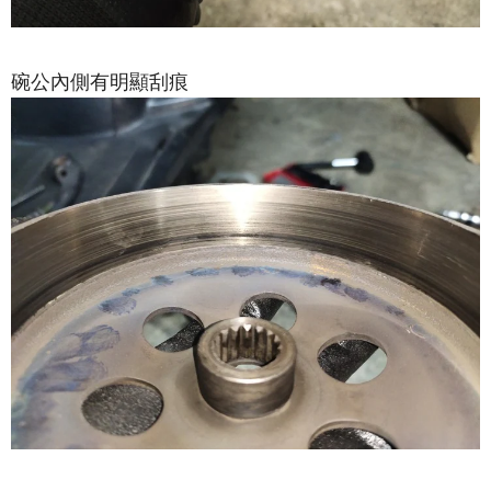
碗公內側有明顯刮痕