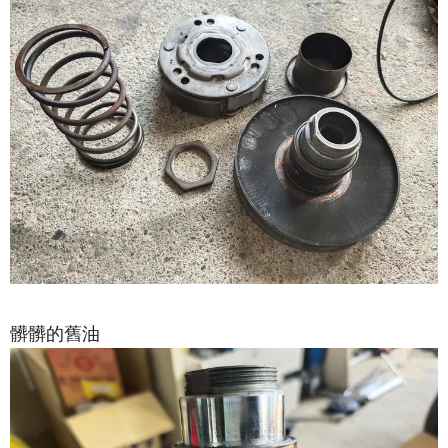
髒髒的舊油