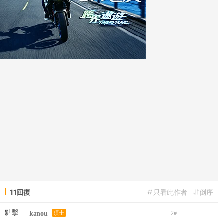
11回復
只看此作者
倒序
點擊
kanou
碩士
2
#