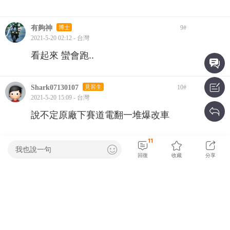
有夠神
博士
9
#
2021-5-20 02:12 - 台灣
看起來 蠻會跑..
Shark07130107
見習生
10
#
2021-5-20 15:09 - 台灣
說不定原廠下賽道電翻一堆爆改車
網友銳評
11
我也說一句
回復
收藏
分享
hom1es
2021-5-20 16:57
應該是不太可能啦 哈哈...
已顯示全部內容