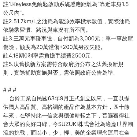
註1.Keyless免鑰匙啟動系統感應距離為”靠近車身1.5
公尺內”。
註2.51.7km/L之油耗為能源效率標示數值，實際油耗
依騎乘習慣、路況與車況有所不同。
註3.三萬元車碰車險，自付額為3,000元；單一事故駕
傷險，額度為20萬體傷+200萬身故失能。
註4.18期0利率需負擔手續費2500元。
註5.汰舊換新方案需符合政府所公布之汰舊換新規
則，實際補助實施與否，需依照政府公告為準。
# # #
台鈴工業自民國63年9月正式創立以來，一直以提
供國人高品質、高格調的產品作為基本方針，四十餘
年來，在堅持此一信念與穩健耕耘之下，普遍獲得社
會大眾的良好口碑，今SUZUKI株式會社為適應世界潮
流的挑戰，而以小，少，輕，美的企業理念運用在全