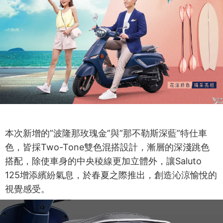
本次新增的”波隆那玫瑰金”與”那不勒斯深藍”特仕車
色，皆採Two-Tone雙色混搭設計，漸層的深淺跳色
搭配，除使車身的中央稜線更加立體外，讓Saluto
125增添繽紛氣息，於春夏之際推出，創造沁涼愉悅的
視覺感受。