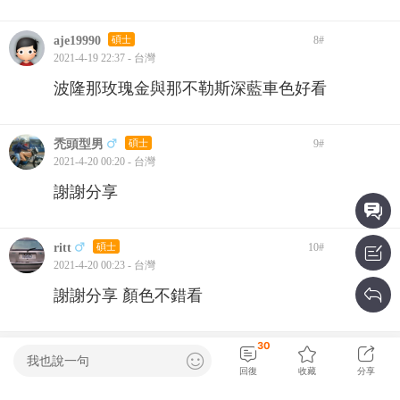
aje19990
碩士
8
#
2021-4-19 22:37 - 台灣
波隆那玫瑰金與那不勒斯深藍車色好看
禿頭型男
碩士
9
#
2021-4-20 00:20 - 台灣
謝謝分享
ritt
碩士
10
#
2021-4-20 00:23 - 台灣
謝謝分享 顏色不錯看
30
上一頁
第1頁
下一頁
我也說一句
回復
收藏
分享