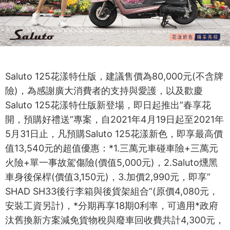
Saluto 125花漾特仕版，建議售價為80,000元(不含牌
險)，為感謝廣大消費者的支持與愛護，以及歡慶
Saluto 125花漾特仕版新登場，即日起推出”春享花
開，預購好禮送”專案，自2021年4月19日起至2021年
5月31日止，凡預購Saluto 125花漾新色，即享最高價
值13,540元的超值優惠：*1.三萬元車碰車險+三萬元
火險+單一事故駕傷險(價值5,000元)，2.Saluto燻黑
車身後保桿(價值3,150元)，3.加價2,990元，即享”
SHAD SH33後行李箱與後貨架組合”(原價4,080元，
安裝工資另計)，*分期再享18期0利率，可適用*政府
汰舊換新方案減免貨物稅與廢車回收費共計4,300元，