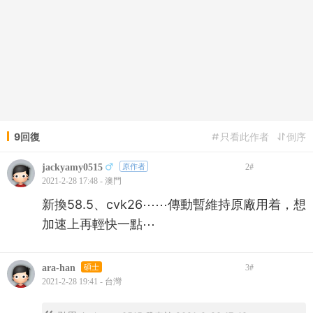
9回復
只看此作者
倒序
jackyamy0515
原作者
2
#
2021-2-28 17:48 - 澳門
新換58.5、cvk26⋯⋯傳動暫維持原廠用着，想
加速上再輕快一點⋯
ara-han
碩士
3
#
2021-2-28 19:41 - 台灣