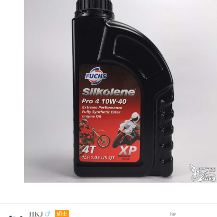
HKJ
碩士
6
#