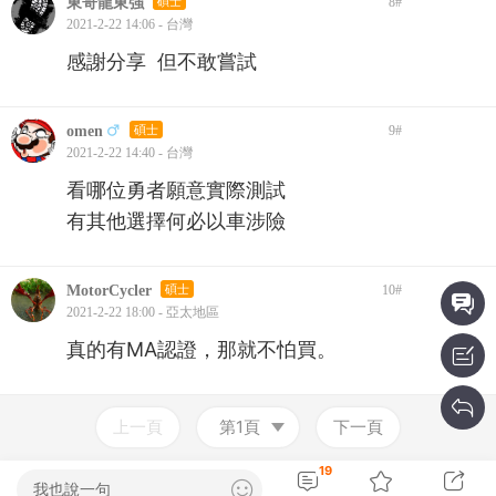
東哥龍東強
碩士
8
#
2021-2-22 14:06 - 台灣
感謝分享 但不敢嘗試
omen
碩士
9
#
2021-2-22 14:40 - 台灣
看哪位勇者願意實際測試
有其他選擇何必以車涉險
MotorCycler
碩士
10
#
2021-2-22 18:00 - 亞太地區
真的有MA認證，那就不怕買。
上一頁
第1頁
下一頁
19
我也說一句