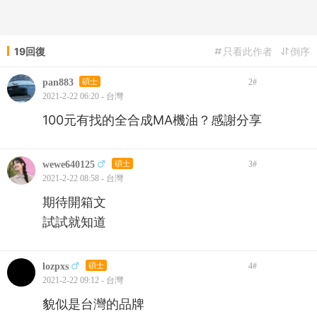
19回復
只看此作者
倒序
pan883
碩士
2
#
2021-2-22 06:20 - 台灣
100元有找的全合成MA機油？感謝分享
wewe640125
碩士
3
#
2021-2-22 08:58 - 台灣
期待開箱文
試試就知道
lozpxs
碩士
4
#
2021-2-22 09:12 - 台灣
貌似是台灣的品牌