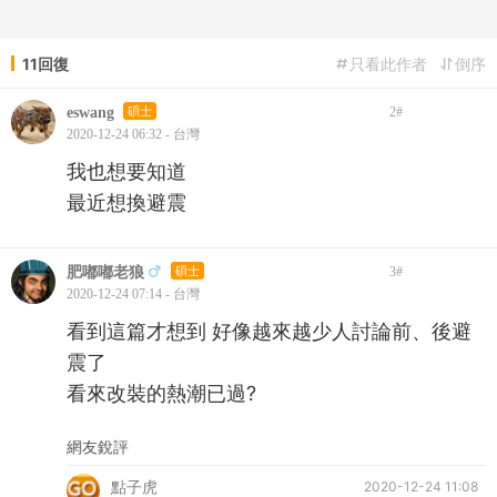
11回復
只看此作者
倒序
eswang
碩士
2
#
2020-12-24 06:32 - 台灣
我也想要知道
最近想換避震
肥嘟嘟老狼
碩士
3
#
2020-12-24 07:14 - 台灣
看到這篇才想到 好像越來越少人討論前、後避
震了
看來改裝的熱潮已過?
網友銳評
點子虎
2020-12-24 11:08