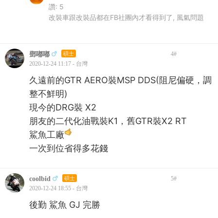
讚:
5
改裝車跟改裝品都在FB社團內才看得到了, 風氣問題
鄧嘟嘟
碩士
4
#
2020-12-24 11:17 - 台灣
久遠前的GTR AERO裝MSP DDS(阻尼偏硬，調
整不鮮明)
現今的DRG裝 X2
朋友的二代化油戰裝K1，舊GTR裝X2 RT
鯊魚工廠
一次到位省得多花錢
coolbid
碩士
5
#
2020-12-24 18:55 - 台灣
後勤 鯊魚 GJ 完勝