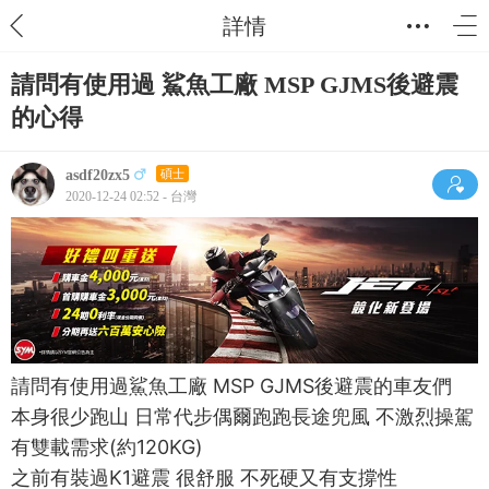
詳情
請問有使用過 鯊魚工廠 MSP GJMS後避震
的心得
asdf20zx5
碩士
2020-12-24 02:52 - 台灣
請問有使用過鯊魚工廠 MSP GJMS後避震的車友們
本身很少跑山 日常代步偶爾跑跑長途兜風 不激烈操駕
有雙載需求(約120KG)
之前有裝過K1避震 很舒服 不死硬又有支撐性