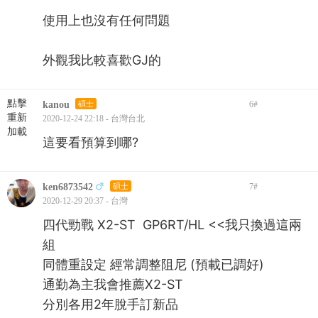
使用上也沒有任何問題
外觀我比較喜歡GJ的
點擊
kanou
碩士
6
#
重新
2020-12-24 22:18 - 台灣台北
加載
這要看預算到哪?
ken6873542
碩士
7
#
2020-12-29 20:37 - 台灣
四代勁戰 X2-ST GP6RT/HL <<我只換過這兩
組
同體重設定 經常調整阻尼 (預載已調好)
通勤為主我會推薦X2-ST
分別各用2年脫手訂新品